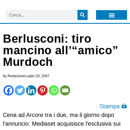
LISTA NEWSLETTER E CIRCOLARI SIT
ARCHIVIO S.I.T.
Berlusconi: tiro
mancino all’“amico”
Murdoch
by
Redazione
Luglio 20, 2007
Stampa 🖨
Cena ad Arcore tra i due, ma il giorno dopo
l’annuncio: Mediaset acquisisce l’esclusiva sui