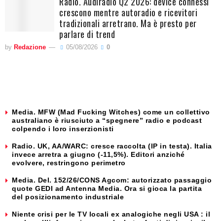
Radio. Audiradio Q2 2026: device connessi
crescono mentre autoradio e ricevitori
tradizionali arretrano. Ma è presto per
parlare di trend
by
Redazione
05/08/2026
0
Media. MFW (Mad Fucking Witches) come un collettivo
australiano è riusciuto a “spegnere” radio e podcast
colpendo i loro inserzionisti
Radio. UK, AA/WARC: cresce raccolta (IP in testa). Italia
invece arretra a giugno (-11,5%). Editori anziché
evolvere, restringono perimetro
Media. Del. 152/26/CONS Agcom: autorizzato passaggio
quote GEDI ad Antenna Media. Ora si gioca la partita
del posizionamento industriale
Niente crisi per le TV locali ex analogiche negli USA : il