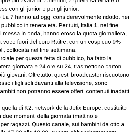
pre più avara di contenuti, a quella satellitare o
s con gli junior e per gli junior.
e La 7 hanno ad oggi considerevolmente ridotto, nei
pubblico in tenera età. Per tutti, Italia 1, nel fine
i di messa in onda, hanno eroso la quota giornaliera,
ca voce fuori del coro Raitre, con un cospicuo 9%
i, collocata nel fine settimana.
ciale per questa fetta di pubblico, ha fatto la
’intera giornata e 24 ore su 24, trasmettono cartoni
più giovani. Oltretutto, questi broadcaster riscuotono
so i figli soli davanti alla televisione, sono
ambiti non potranno essere offerti contenuti inadatti
quella di K2, network della Jetix Europe, costituito
 in due momenti della giornata (mattino e
 per ragazzi. Questo canale, sui bambini da otto a