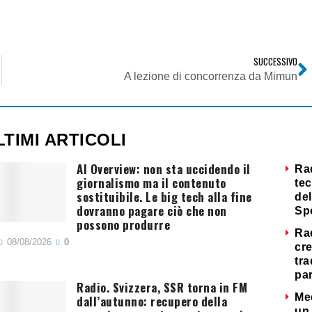
SUCCESSIVO
A lezione di concorrenza da Mimun
LTIMI ARTICOLI
AI Overview: non sta uccidendo il
Ra
giornalismo ma il contenuto
tec
sostituibile. Le big tech alla fine
del
dovranno pagare ciò che non
Sp
possono produrre
Ra
08/08/2026
0
cre
tra
par
Radio. Svizzera, SSR torna in FM
Me
dall’autunno: recupero della
un 