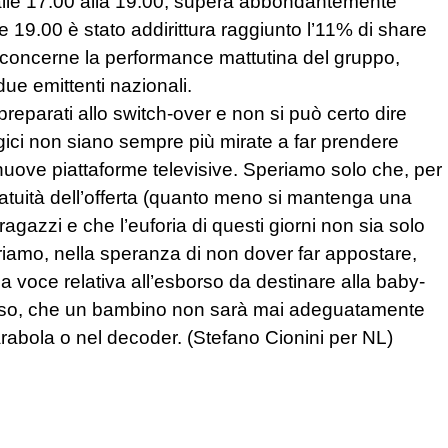
dalle 17.00 alla 19.00, supera abbondantemente
le 19.00 è stato addirittura raggiunto l’11% di share
to concerne la performance mattutina del gruppo,
due emittenti nazionali.
eparati allo switch-over e non si può certo dire
gici non siano sempre più mirate a far prendere
nuove piattaforme televisive. Speriamo solo che, per
ratuità dell’offerta (quanto meno si mantenga una
i ragazzi e che l’euforia di questi giorni non sia solo
riamo, nella speranza di non dover far appostare,
e, la voce relativa all’esborso da destinare alla baby-
i caso, che un bambino non sarà mai adeguatamente
rabola o nel decoder. (Stefano Cionini per NL)