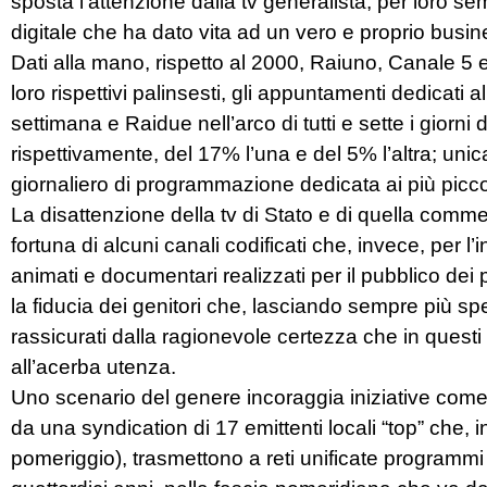
sposta l’attenzione dalla tv generalista, per loro sem
digitale che ha dato vita ad un vero e proprio busines
Dati alla mano, rispetto al 2000, Raiuno, Canale 5 
loro rispettivi palinsesti, gli appuntamenti dedicati al 
settimana e Raidue nell’arco di tutti e sette i giorn
rispettivamente, del 17% l’una e del 5% l’altra; uni
giornaliero di programmazione dedicata ai più piccol
La disattenzione della tv di Stato e di quella commer
fortuna di alcuni canali codificati che, invece, per l
animati e documentari realizzati per il pubblico dei 
la fiducia dei genitori che, lasciando sempre più spes
rassicurati dalla ragionevole certezza che in questi 
all’acerba utenza.
Uno scenario del genere incoraggia iniziative come 
da una syndication di 17 emittenti locali “top” che,
pomeriggio), trasmettono a reti unificate programmi