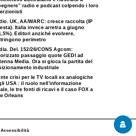
pegnere” radio e podcast colpendo i loro
erzionisti
dio. UK, AA/WARC: cresce raccolta (IP
testa). Italia invece arretra a giugno
1,5%). Editori anziché evolvere,
stringono perimetro
dia. Del. 152/26/CONS Agcom:
torizzato passaggio quote GEDI ad
enna Media. Ora si gioca la partita del
sizionamento industriale
nte crisi per le TV locali ex analogiche
li USA : il ruolo nell’informazione
ale, le tre fonti di ricavi e il caso FOX a
w Orleans
Accessibilità