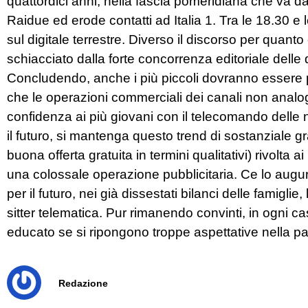
quattordici anni, nella fascia pomeridiana che va 
Raidue ed erode contatti ad Italia 1. Tra le 18.30 e 
sul digitale terrestre. Diverso il discorso per quan
schiacciato dalla forte concorrenza editoriale delle 
Concludendo, anche i più piccoli dovranno essere pr
che le operazioni commerciali dei canali non analo
confidenza ai più giovani con il telecomando delle 
il futuro, si mantenga questo trend di sostanziale g
buona offerta gratuita in termini qualitativi) rivolta a
una colossale operazione pubblicitaria. Ce lo augu
per il futuro, nei già dissestati bilanci delle famigli
sitter telematica. Pur rimanendo convinti, in ogn
educato se si ripongono troppe aspettative nella pa
Redazione