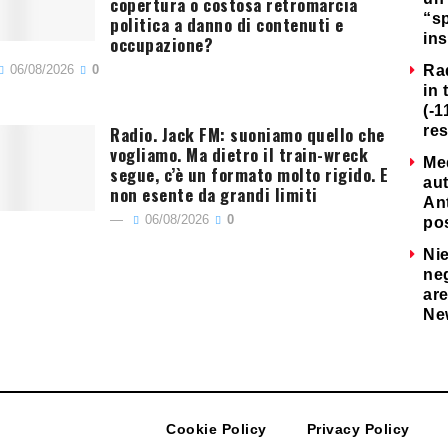
copertura o costosa retromarcia
“s
politica a danno di contenuti e
ins
occupazione?
06/08/2026
0
Ra
in 
(-1
Radio. Jack FM: suoniamo quello che
re
vogliamo. Ma dietro il train-wreck
Me
segue, c’è un formato molto rigido. E
au
non esente da grandi limiti
Ant
06/08/2026
0
po
Nie
neg
are
Ne
Cookie Policy
Privacy Policy