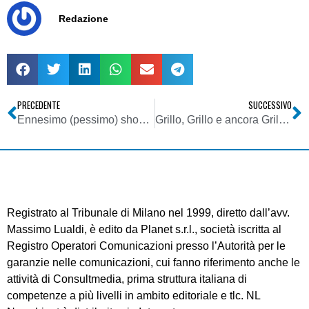
Redazione
PRECEDENTE
SUCCESSIVO
Ennesimo (pessimo) show al Senato sul caso-Rai
Grillo, Grillo e ancora Grillo: ogni parola del comico, ormai, diviene spunto per giornalisti e politici ma rischia di tramutarsi in noia per tutti gli altri
Registrato al Tribunale di Milano nel 1999, diretto dall’avv.
Massimo Lualdi, è edito da Planet s.r.l., società iscritta al
Registro Operatori Comunicazioni presso l’Autorità per le
garanzie nelle comunicazioni, cui fanno riferimento anche le
attività di Consultmedia, prima struttura italiana di
competenze a più livelli in ambito editoriale e tlc. NL