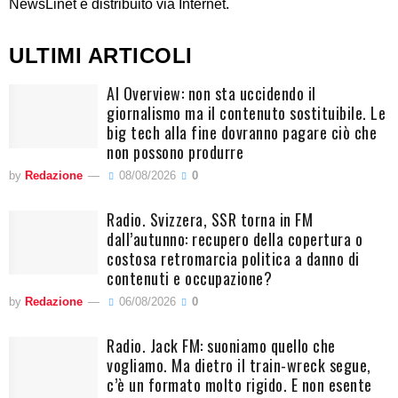
NewsLinet è distribuito via Internet.
ULTIMI ARTICOLI
AI Overview: non sta uccidendo il
giornalismo ma il contenuto sostituibile. Le
big tech alla fine dovranno pagare ciò che
non possono produrre
by
Redazione
08/08/2026
0
Radio. Svizzera, SSR torna in FM
dall’autunno: recupero della copertura o
costosa retromarcia politica a danno di
contenuti e occupazione?
by
Redazione
06/08/2026
0
Radio. Jack FM: suoniamo quello che
vogliamo. Ma dietro il train-wreck segue,
c’è un formato molto rigido. E non esente