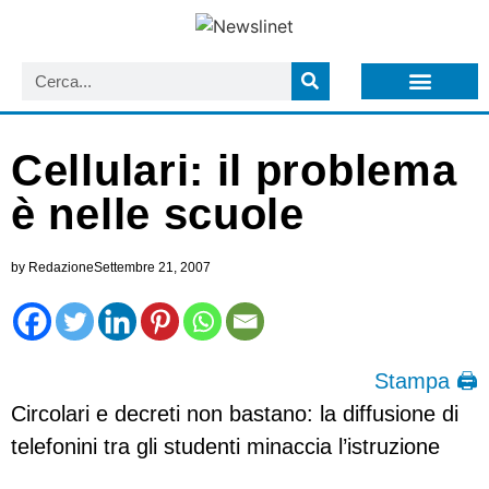
LISTA NEWSLETTER E CIRCOLARI SIT
ARCHIVIO S.I.T.
Cellulari: il problema
è nelle scuole
by
Redazione
Settembre 21, 2007
Stampa 🖨
Circolari e decreti non bastano: la diffusione di
telefonini tra gli studenti minaccia l’istruzione