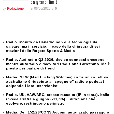
da grandi limiti
by
Redazione
06/08/2026
0
Radio. Monito da Canada: non è la tecnologia da
salvare, ma il servizio. Il caso della chiusura di sei
stazioni della Rogers Sports & Media
Radio. Audiradio Q2 2026: device connessi crescono
mentre autoradio e ricevitori tradizionali arretrano. Ma è
presto per parlare di trend
Media. MFW (Mad Fucking Witches) come un collettivo
australiano è riusciuto a “spegnere” radio e podcast
colpendo i loro inserzionisti
Radio. UK, AA/WARC: cresce raccolta (IP in testa). Italia
invece arretra a giugno (-11,5%). Editori anziché
evolvere, restringono perimetro
Media. Del. 152/26/CONS Agcom: autorizzato passaggio