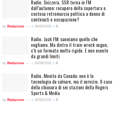
Radio. Svizzera, SSR torna in FM
dall’autunno: recupero della copertura o
costosa retromarcia politica a danno di
contenuti e occupazione?
by
Redazione
06/08/2026
0
Radio. Jack FM: suoniamo quello che
vogliamo. Ma dietro il train-wreck segue,
c’è un formato molto rigido. E non esente
da grandi limiti
by
Redazione
06/08/2026
0
Radio. Monito da Canada: non è la
tecnologia da salvare, ma il servizio. Il caso
della chiusura di sei stazioni della Rogers
Sports & Media
by
Redazione
06/08/2026
0