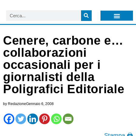
LISTA NEWSLETTER E CIRCOLARI SIT
ARCHIVIO S.I.T.
Cenere, carbone e…
collaborazioni
occasionali per i
giornalisti della
Poligrafici Editoriale
by
Redazione
Gennaio 6, 2008
Stampa 🖨