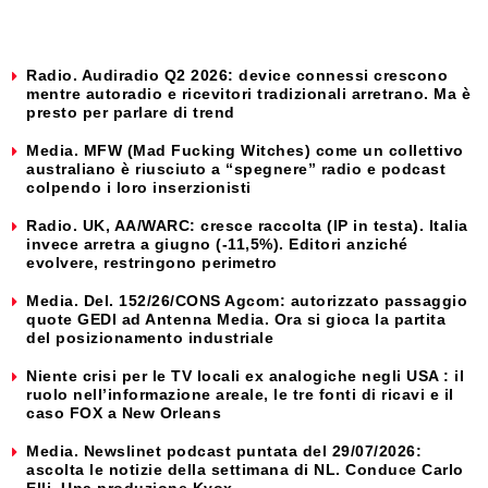
Radio. Audiradio Q2 2026: device connessi crescono
mentre autoradio e ricevitori tradizionali arretrano. Ma è
presto per parlare di trend
Media. MFW (Mad Fucking Witches) come un collettivo
australiano è riusciuto a “spegnere” radio e podcast
colpendo i loro inserzionisti
Radio. UK, AA/WARC: cresce raccolta (IP in testa). Italia
invece arretra a giugno (-11,5%). Editori anziché
evolvere, restringono perimetro
Media. Del. 152/26/CONS Agcom: autorizzato passaggio
quote GEDI ad Antenna Media. Ora si gioca la partita
del posizionamento industriale
Niente crisi per le TV locali ex analogiche negli USA : il
ruolo nell’informazione areale, le tre fonti di ricavi e il
caso FOX a New Orleans
Media. Newslinet podcast puntata del 29/07/2026:
ascolta le notizie della settimana di NL. Conduce Carlo
Elli. Una produzione Kvox