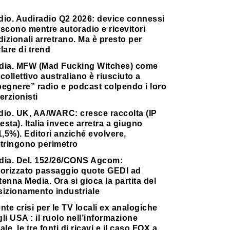
dio. Audiradio Q2 2026: device connessi
scono mentre autoradio e ricevitori
dizionali arretrano. Ma è presto per
lare di trend
dia. MFW (Mad Fucking Witches) come
collettivo australiano è riusciuto a
pegnere” radio e podcast colpendo i loro
erzionisti
dio. UK, AA/WARC: cresce raccolta (IP
testa). Italia invece arretra a giugno
1,5%). Editori anziché evolvere,
stringono perimetro
dia. Del. 152/26/CONS Agcom:
torizzato passaggio quote GEDI ad
enna Media. Ora si gioca la partita del
sizionamento industriale
nte crisi per le TV locali ex analogiche
li USA : il ruolo nell’informazione
ale, le tre fonti di ricavi e il caso FOX a