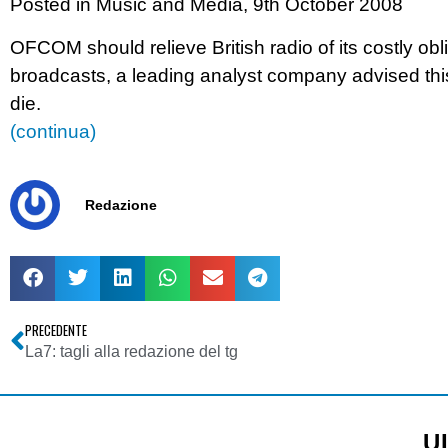
Posted in Music and Media, 9th October 2008
OFCOM should relieve British radio of its costly obl
broadcasts, a leading analyst company advised this w
die.
(continua)
Redazione
PRECEDENTE
La7: tagli alla redazione del tg
U