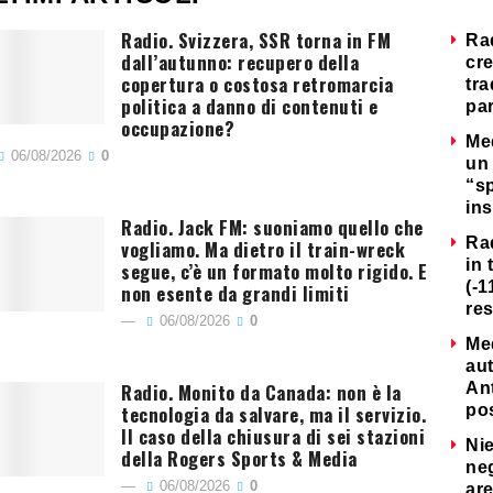
Radio. Svizzera, SSR torna in FM
Ra
dall’autunno: recupero della
cre
copertura o costosa retromarcia
tra
politica a danno di contenuti e
par
occupazione?
Me
06/08/2026
0
un 
“s
ins
Radio. Jack FM: suoniamo quello che
Ra
vogliamo. Ma dietro il train-wreck
in 
segue, c’è un formato molto rigido. E
(-1
non esente da grandi limiti
re
06/08/2026
0
Me
au
Radio. Monito da Canada: non è la
Ant
tecnologia da salvare, ma il servizio.
po
Il caso della chiusura di sei stazioni
Nie
della Rogers Sports & Media
neg
06/08/2026
0
are