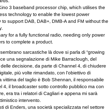
ards.
Kino 3 baseband processor chip, which utilises the
ss technology to enable the lowest power
ry to support DAB, DAB+, DMB-A and FM without the
y.
ry for a fully functional radio, needing only power
ers to complete a product.
sembrano sarcastiche là dove si parla di “growing
vece una segnalazione di Mike Barraclough, del
ia delle decisione, da parte di Channel 4, di chiudere
itale, più volte rimandato, con l’obiettivo di
ma vittima del taglio è Bob Shennan, il responsabile
 4, il broadcaster sotto controllo pubblico ma con
, era tra i relatori di Cagliari e appena mi sarà
timistico intervento.
isti di Enders, una società specializzata nel settore