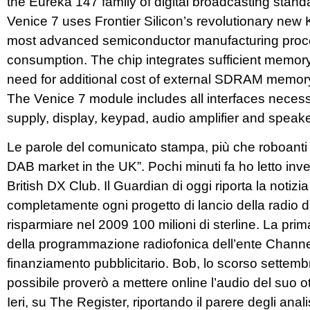
the Eureka 147 family of digital broadcasting stand
Venice 7 uses Frontier Silicon’s revolutionary new 
most advanced semiconductor manufacturing proce
consumption. The chip integrates sufficient memo
need for additional cost of external SDRAM memor
The Venice 7 module includes all interfaces necessa
supply, display, keypad, audio amplifier and speak
Le parole del comunicato stampa, più che roboanti 
DAB market in the UK”. Pochi minuti fa ho letto in
British DX Club. Il Guardian di oggi riporta la notiz
completamente ogni progetto di lancio della radio dig
risparmiare nel 2009 100 milioni di sterline. La pri
della programmazione radiofonica dell’ente Channel
finanziamento pubblicitario. Bob, lo scorso settembre
possibile proverò a mettere online l’audio del suo ot
Ieri, su The Register, riportando il parere degli anal