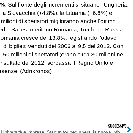
1%. Sul fronte degli incrementi si situano l’Ungheria,
 la Slovacchia (+4,8%), la Lituania (+6,8%) e
milioni di spettatori migliorando anche l’ottimo
Media Salles, meritano Romania, Turchia e Russia,
Romania cresce del 13,8%, registrando l’ottavo
 di biglietti venduti del 2006 ai 9,5 del 2013. Con
0 milioni di spettatori (erano circa 30 milioni nel
risultato del 2012, sorpassa il Regno Unito e
resenze. (Adnkronos)
SUCCESSIVO
Università e imprese. Startup for beginners: la nuova infografica dell’Università Cusano.