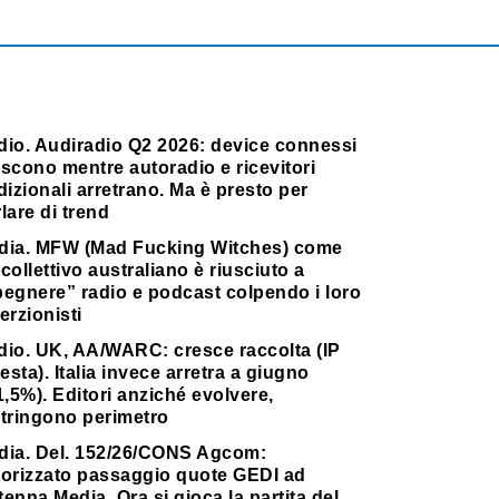
dio. Audiradio Q2 2026: device connessi
scono mentre autoradio e ricevitori
dizionali arretrano. Ma è presto per
lare di trend
dia. MFW (Mad Fucking Witches) come
collettivo australiano è riusciuto a
pegnere” radio e podcast colpendo i loro
erzionisti
dio. UK, AA/WARC: cresce raccolta (IP
testa). Italia invece arretra a giugno
1,5%). Editori anziché evolvere,
stringono perimetro
dia. Del. 152/26/CONS Agcom:
torizzato passaggio quote GEDI ad
enna Media. Ora si gioca la partita del