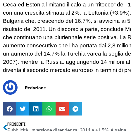
Ceca ed Estonia limitano il calo a un ”ritocco” del -
con una crescita stimata al 2%, la Lettonia (+3,9%),
Bulgaria che, crescendo del 16,7%, si avvicina ai 5 
risultato del 2011. Un discorso a parte, conclude 
che continuano una pluriennale serie positiva. La 
aumento consecutivo che l’ha portata dai 2,8 milioni
un aumento del 14,7% la Turchia varca la soglia dei 5
2007), mentre la Russia, aggiungendo 14 milioni al 
diventa il secondo mercato europeo in termini di p
Redazione
PRECEDENTE
Pubblicità, inversione di tendenza: 2014 a +1,5%. A trainare sarà soprattutto l’effetto Brasile. Focus sulla radio