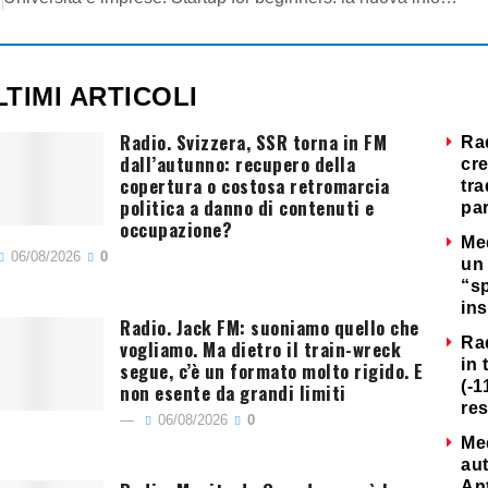
LTIMI ARTICOLI
Radio. Svizzera, SSR torna in FM
Ra
dall’autunno: recupero della
cre
copertura o costosa retromarcia
tra
politica a danno di contenuti e
par
occupazione?
Me
06/08/2026
0
un 
“s
ins
Radio. Jack FM: suoniamo quello che
Ra
vogliamo. Ma dietro il train-wreck
in 
segue, c’è un formato molto rigido. E
(-1
non esente da grandi limiti
re
06/08/2026
0
Me
au
Ant