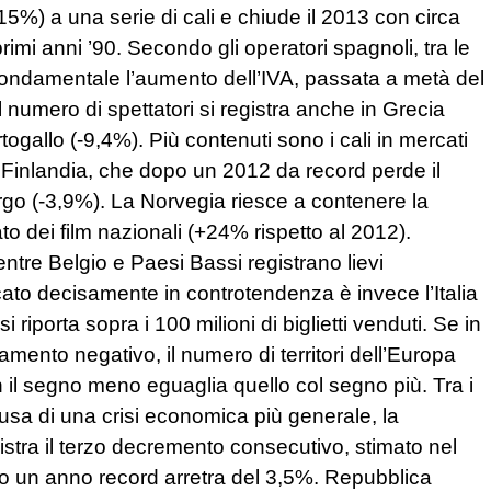
5%) a una serie di cali e chiude il 2013 con circa
i primi anni ’90. Secondo gli operatori spagnoli, tra le
fondamentale l’aumento dell’IVA, passata a metà del
numero di spettatori si registra anche in Grecia
togallo (-9,4%). Più contenuti sono i cali in mercati
 Finlandia, che dopo un 2012 da record perde il
urgo (-3,9%). La Norvegia riesce a contenere la
ato dei film nazionali (+24% rispetto al 2012).
tre Belgio e Paesi Bassi registrano lievi
ato decisamente in controtendenza è invece l’Italia
i riporta sopra i 100 milioni di biglietti venduti. Se in
ento negativo, il numero di territori dell’Europa
 il segno meno eguaglia quello col segno più. Tra i
usa di una crisi economica più generale, la
istra il terzo decremento consecutivo, stimato nel
po un anno record arretra del 3,5%. Repubblica