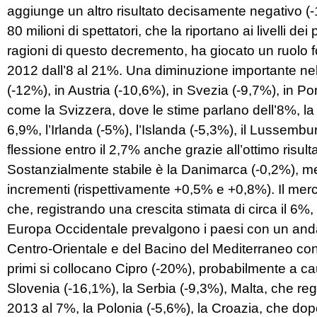
aggiunge un altro risultato decisamente negativo (-1
80 milioni di spettatori, che la riportano ai livelli de
ragioni di questo decremento, ha giocato un ruolo 
2012 dall’8 al 21%. Una diminuzione importante nel 
(-12%), in Austria (-10,6%), in Svezia (-9,7%), in Por
come la Svizzera, dove le stime parlano dell’8%, la
6,9%, l’Irlanda (-5%), l’Islanda (-5,3%), il Lussemb
flessione entro il 2,7% anche grazie all’ottimo risult
Sostanzialmente stabile è la Danimarca (-0,2%), men
incrementi (rispettivamente +0,5% e +0,8%). Il merc
che, registrando una crescita stimata di circa il 6%, s
Europa Occidentale prevalgono i paesi con un andam
Centro-Orientale e del Bacino del Mediterraneo con
primi si collocano Cipro (-20%), probabilmente a ca
Slovenia (-16,1%), la Serbia (-9,3%), Malta, che reg
2013 al 7%, la Polonia (-5,6%), la Croazia, che do