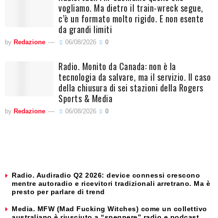
vogliamo. Ma dietro il train-wreck segue,
c’è un formato molto rigido. E non esente
da grandi limiti
by
Redazione
06/08/2026
0
Radio. Monito da Canada: non è la
tecnologia da salvare, ma il servizio. Il caso
della chiusura di sei stazioni della Rogers
Sports & Media
by
Redazione
06/08/2026
0
Radio. Audiradio Q2 2026: device connessi crescono
mentre autoradio e ricevitori tradizionali arretrano. Ma è
presto per parlare di trend
Media. MFW (Mad Fucking Witches) come un collettivo
australiano è riusciuto a “spegnere” radio e podcast