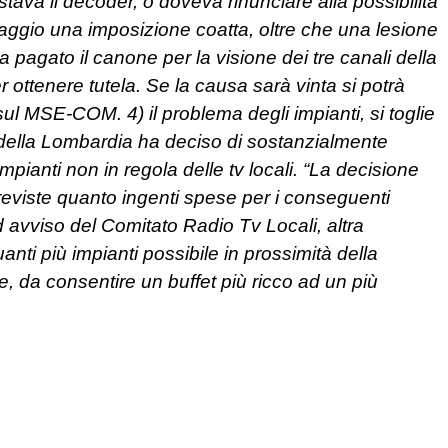
ava il decoder, o doveva rinunciare alla possibilità
ggio una imposizione coatta, oltre che una lesione
a pagato il canone per la visione dei tre canali della
r ottenere tutela. Se la causa sarà vinta si potrà
o sul MSE-COM.
4) il problema degli impianti, si toglie
ale della Lombardia ha deciso di sostanzialmente
 impianti non in regola delle tv locali. “La decisione
mpreviste quanto ingenti spese per i conseguenti
ad avviso del Comitato Radio Tv Locali, altra
anti più impianti possibile in prossimità della
e, da consentire un buffet più ricco ad un più