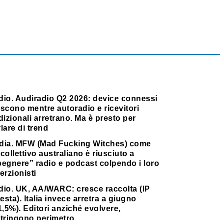
dio. Audiradio Q2 2026: device connessi
scono mentre autoradio e ricevitori
dizionali arretrano. Ma è presto per
lare di trend
dia. MFW (Mad Fucking Witches) come
collettivo australiano è riusciuto a
pegnere” radio e podcast colpendo i loro
erzionisti
dio. UK, AA/WARC: cresce raccolta (IP
testa). Italia invece arretra a giugno
1,5%). Editori anziché evolvere,
stringono perimetro