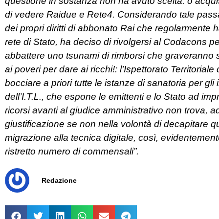
questione in sostanza non ha avuto scelta: o acquist
di vedere Raidue e Rete4. Considerando tale passa
dei propri diritti di abbonato Rai che regolarmente h
rete di Stato, ha deciso di rivolgersi al Codacons pe
abbattere uno tsunami di rimborsi che graverann
ai poveri per dare ai ricchi!: l’Ispettorato Territori
bocciare a priori tutte le istanze di sanatoria per gli
dell’I.T.L., che espone le emittenti e lo Stato ad i
ricorsi avanti al giudice amministrativo non trova, 
giustificazione se non nella volontà di decapitare qu
migrazione alla tecnica digitale, così, evidentement
ristretto numero di commensali”.
Redazione