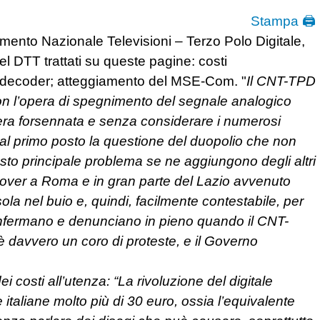
Stampa 🖨
amento Nazionale Televisioni – Terzo Polo Digitale,
del DTT trattati su queste pagine: costi
dei decoder; atteggiamento del MSE-Com. "
Il CNT-TPD
on l’opera di spegnimento del segnale analogico
ra forsennata e senza considerare i numerosi
al primo posto la questione del duopolio che non
uesto principale problema se ne aggiungono degli altri
h over a Roma e in gran parte del Lazio avvenuto
a nel buio e, quindi, facilmente contestabile, per
confermano e denunciano in pieno quando il CNT-
 davvero un coro di proteste, e il Governo
i costi all’utenza: “La rivoluzione del digitale
e italiane molto più di 30 euro, ossia l’equivalente