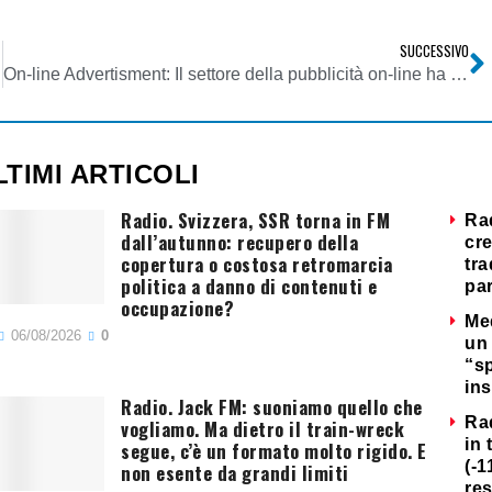
SUCCESSIVO
On-line Advertisment: Il settore della pubblicità on-line ha risentito della crisi con previsioni di chiusura per il 2009 non oltre il 5%
LTIMI ARTICOLI
Radio. Svizzera, SSR torna in FM
Ra
dall’autunno: recupero della
cre
copertura o costosa retromarcia
tra
politica a danno di contenuti e
par
occupazione?
Me
06/08/2026
0
un 
“s
ins
Radio. Jack FM: suoniamo quello che
Ra
vogliamo. Ma dietro il train-wreck
in 
segue, c’è un formato molto rigido. E
(-1
non esente da grandi limiti
re