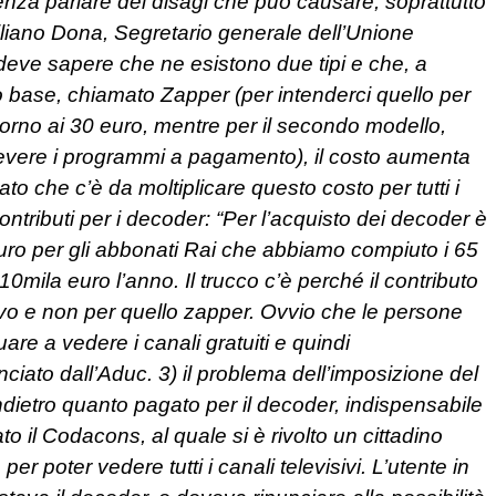
enza parlare dei disagi che può causare, soprattutto
iliano Dona, Segretario generale dell’Unione
eve sapere che ne esistono due tipi e che, a
lo base, chiamato Zapper (per intenderci quello per
intorno ai 30 euro, mentre per il secondo modello,
cevere i programmi a pagamento), il costo aumenta
ato che c’è da moltiplicare questo costo per tutti i
ontributi per i decoder: “Per l’acquisto dei decoder è
 euro per gli abbonati Rai che abbiamo compiuto i 65
10mila euro l’anno. Il trucco c’è perché il contributo
tivo e non per quello zapper. Ovvio che le persone
re a vedere i canali gratuiti e quindi
ciato dall’Aduc.
3) il problema dell’imposizione del
dietro quanto pagato per il decoder, indispensabile
to il Codacons, al quale si è rivolto un cittadino
er poter vedere tutti i canali televisivi. L’utente in