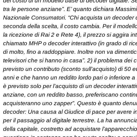
del costo di un modello base di decoder digitale. S
tra le persone anziane”. E’ quanto dichiara Massim
Nazionale Consumatori. “Chi acquista un decoder d
seconda della scelta, il costo cambia. Per il model
la ricezione di Rai 2 e Rete 4), il prezzo si aggira 
chiamato MHP o decoder interattivo (in grado di ri
di molto, fino a raddoppiare. Inoltre non va dimentic
televisori che si hanno in casa”.
2) il problema dei c
previsto un contributo (sconto sull’acquisto) di 50
anni e che hanno un reddito lordo pari o inferiore a 
è previsto solo per l’acquisto di un decoder interat
anziane, con un reddito basso, preferiscano continua
acquisteranno uno zapper”. Questo è quanto denun
decoder: Una causa al Giudice di pace per avere in
per il passaggio al digitale terrestre. La ha annuncia
della capitale, costretto ad acquistare l’apparecchio p