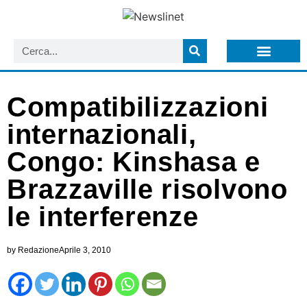
LISTA NEWSLETTER E CIRCOLARI SIT
ARCHIVIO S.I.T.
Compatibilizzazioni
internazionali,
Congo: Kinshasa e
Brazzaville risolvono
le interferenze
by
Redazione
Aprile 3, 2010