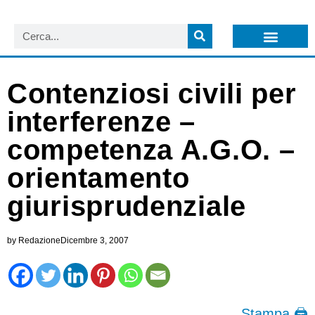
LISTA NEWSLETTER E CIRCOLARI SIT
ARCHIVIO S.I.T.
Contenziosi civili per
interferenze –
competenza A.G.O. –
orientamento
giurisprudenziale
by
Redazione
Dicembre 3, 2007
Stampa 🖨