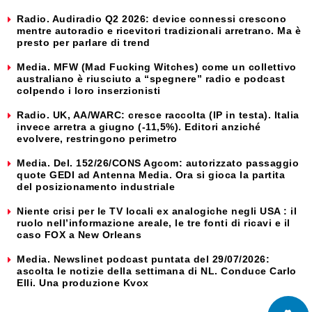
Radio. Audiradio Q2 2026: device connessi crescono
mentre autoradio e ricevitori tradizionali arretrano. Ma è
presto per parlare di trend
Media. MFW (Mad Fucking Witches) come un collettivo
australiano è riusciuto a “spegnere” radio e podcast
colpendo i loro inserzionisti
Radio. UK, AA/WARC: cresce raccolta (IP in testa). Italia
invece arretra a giugno (-11,5%). Editori anziché
evolvere, restringono perimetro
Media. Del. 152/26/CONS Agcom: autorizzato passaggio
quote GEDI ad Antenna Media. Ora si gioca la partita
del posizionamento industriale
Niente crisi per le TV locali ex analogiche negli USA : il
ruolo nell’informazione areale, le tre fonti di ricavi e il
caso FOX a New Orleans
Media. Newslinet podcast puntata del 29/07/2026:
ascolta le notizie della settimana di NL. Conduce Carlo
Elli. Una produzione Kvox