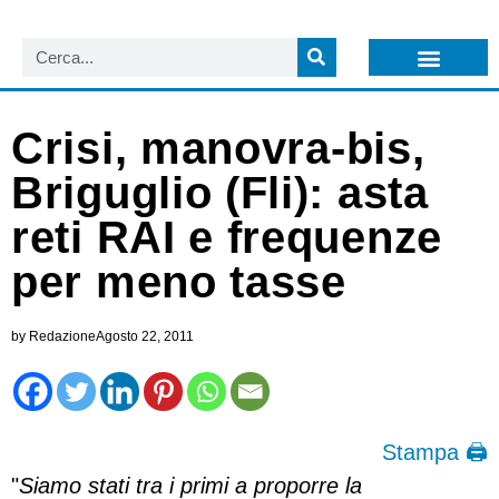
LISTA NEWSLETTER E CIRCOLARI SIT
ARCHIVIO S.I.T.
Crisi, manovra-bis,
Briguglio (Fli): asta
reti RAI e frequenze
per meno tasse
by
Redazione
Agosto 22, 2011
Stampa 🖨
"
Siamo stati tra i primi a proporre la