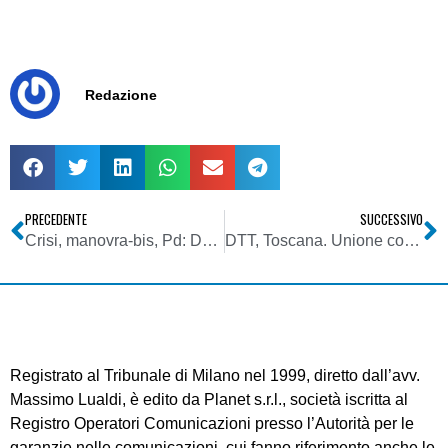
Redazione
PRECEDENTE
SUCCESSIVO
Crisi, manovra-bis, Pd: Da asta nuove frequenze digitali tv, 3-4 mld euro. E’ criminale non incassare, prevedibile mobilitazione popolo web
DTT, Toscana. Unione comuni e comunità montane: switch-off anticipato pregiudicherà ricezione tv in vaste aree del territorio regionale
Registrato al Tribunale di Milano nel 1999, diretto dall’avv.
Massimo Lualdi, è edito da Planet s.r.l., società iscritta al
Registro Operatori Comunicazioni presso l’Autorità per le
garanzie nelle comunicazioni, cui fanno riferimento anche le