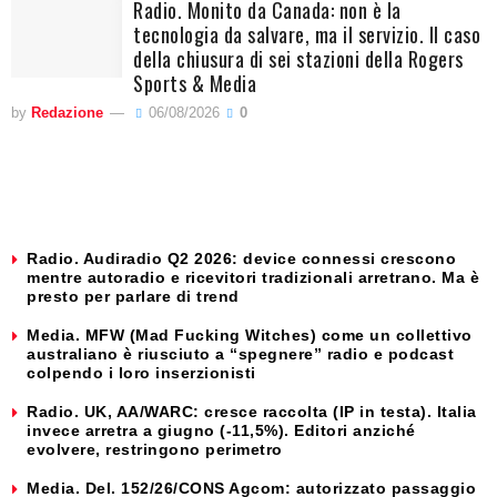
Radio. Monito da Canada: non è la
tecnologia da salvare, ma il servizio. Il caso
della chiusura di sei stazioni della Rogers
Sports & Media
by
Redazione
06/08/2026
0
Radio. Audiradio Q2 2026: device connessi crescono
mentre autoradio e ricevitori tradizionali arretrano. Ma è
presto per parlare di trend
Media. MFW (Mad Fucking Witches) come un collettivo
australiano è riusciuto a “spegnere” radio e podcast
colpendo i loro inserzionisti
Radio. UK, AA/WARC: cresce raccolta (IP in testa). Italia
invece arretra a giugno (-11,5%). Editori anziché
evolvere, restringono perimetro
Media. Del. 152/26/CONS Agcom: autorizzato passaggio