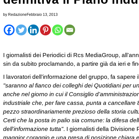
by
Redazione
Febbraio 13, 2013
I giornalisti dei Periodici di Rcs MediaGroup, all’an
sin da subito proclamando, a partire già da ieri e fi
I lavoratori dell’informazione del gruppo, fa sapere
"saranno al fianco dei colleghi dei Quotidiani per un
anche nel giorno in cui il Consiglio d’amministrazio
industriale che, per fare cassa, punta a cancellare 80
pezzo straordinariamente prezioso della storia cult
Certi che la posta in palio sia comune: la difesa del
dell’informazione tutta"
. I giornalisti della Divisio
maggior coraggio e una presa di posizione chiara ed