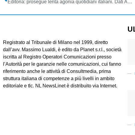
Editoria: prosegue lenta agonia quotidiani italiani. Dati ADS novembre e dicembre 2012: cali più pesanti per testate a maggiore tiratura
U
Registrato al Tribunale di Milano nel 1999, diretto
dall’avv. Massimo Lualdi, è edito da Planet s.r.l., società
iscritta al Registro Operatori Comunicazioni presso
l’Autorità per le garanzie nelle comunicazioni, cui fanno
riferimento anche le attività di Consultmedia, prima
struttura italiana di competenze a più livelli in ambito
editoriale e tlc. NL NewsLinet è distribuito via Internet.