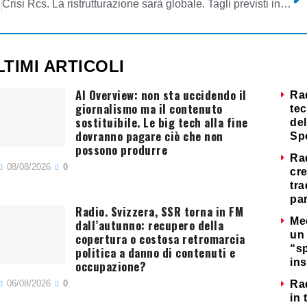
Crisi Rcs. La ristrutturazione sarà globale. Tagli previsti in ogni area (100 giornalisti al CorSera, 50 alla Gazzetta, 90-110 ai periodici, 58 prepensionamenti ai poligrafici)
LTIMI ARTICOLI
AI Overview: non sta uccidendo il
Ra
giornalismo ma il contenuto
tec
sostituibile. Le big tech alla fine
del
dovranno pagare ciò che non
Sp
possono produrre
Ra
08/08/2026
0
cre
tra
par
Radio. Svizzera, SSR torna in FM
Me
dall’autunno: recupero della
un 
copertura o costosa retromarcia
“s
politica a danno di contenuti e
ins
occupazione?
06/08/2026
0
Ra
in 