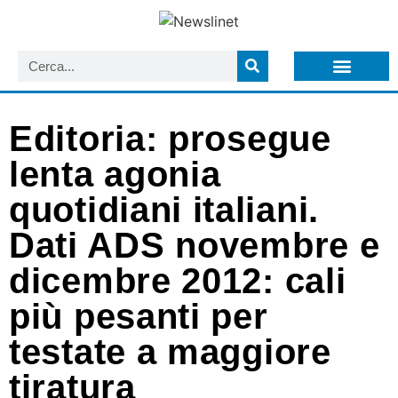
LISTA NEWSLETTER E CIRCOLARI SIT
ARCHIVIO S.I.T.
Editoria: prosegue
lenta agonia
quotidiani italiani.
Dati ADS novembre e
dicembre 2012: cali
più pesanti per
testate a maggiore
tiratura