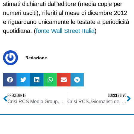
stimati dichiarati dall’editore (media copie per
numeri usciti), riferiti al mese di dicembre 2012
e riguardano unicamente le testate a periodicità
quotidiana. (
fonte Wall Street Italia
)
Redazione
PRECEDENTE
SUCCESSIVO
Crisi RCS Media Group. Vitale (già presidente RCS): soci hanno responsabilità, ma privilegi personale hanno pesato
Crisi RCS. Giornalisti dei Periodici: “Saremo a fianco dei colleghi dei quotidiani del Gruppo per una mobilitazione unitaria anche nel giorno in cui il CdA intende varare in via definitiva il Piano industriale”