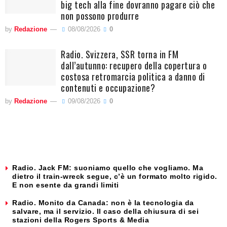
big tech alla fine dovranno pagare ciò che
non possono produrre
by
Redazione
08/08/2026
0
Radio. Svizzera, SSR torna in FM
dall’autunno: recupero della copertura o
costosa retromarcia politica a danno di
contenuti e occupazione?
by
Redazione
09/08/2026
0
Radio. Jack FM: suoniamo quello che vogliamo. Ma
dietro il train-wreck segue, c’è un formato molto rigido.
E non esente da grandi limiti
Radio. Monito da Canada: non è la tecnologia da
salvare, ma il servizio. Il caso della chiusura di sei
stazioni della Rogers Sports & Media