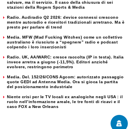
salvare, ma il servizio. Il caso della chiusura di sei
stazioni della Rogers Sports & Media
Radio. Audiradio Q2 2026: device connessi crescono
mentre autoradio e ricevitori tradizionali arretrano. Ma è
presto per parlare di trend
Media. MFW (Mad Fucking Witches) come un collettivo
australiano è riusciuto a “spegnere” radio e podcast
colpendo i loro inserzionisti
Radio. UK, AA/WARC: cresce raccolta (IP in testa). Italia
invece arretra a giugno (-11,5%). Editori anziché
evolvere, restringono perimetro
Media. Del. 152/26/CONS Agcom: autorizzato passaggio
quote GEDI ad Antenna Media. Ora si gioca la partita
del posizionamento industriale
Niente crisi per le TV locali ex analogiche negli USA : il
ruolo nell’informazione areale, le tre fonti di ricavi e il
caso FOX a New Orleans