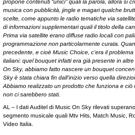
propone contenuti “unici” quali la parola, allora si
musica con pubblicità, jingle e magari qualche brutta
scelte, come appunto le radio tematiche via satellite
di informazioni supplementari quali il titolo della c
Prima via satellite erano diffuse radio locali con pal
programmazione non particolarmente curata. Quando
precedente, e cioè Music Choice, c’era il problema d
italiani: quel bouquet infatti era già presente in al
On Sky, abbiamo fatto nascere un bouquet concentra
Sky è stata chiara fin dall’inizio verso quella direzi
Abbiamo realizzato un prodotto che funziona e ciò
non ci sarebbero stati.
AL – I dati Auditel di Music On Sky rilevati superano 
segmento musicale quali Mtv Hits, Match Music, Ro
Video Italia.