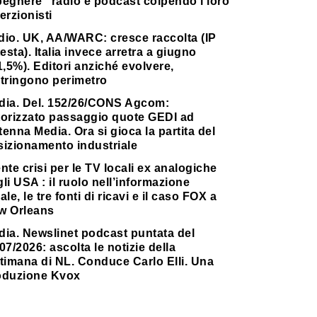
pegnere” radio e podcast colpendo i loro
erzionisti
dio. UK, AA/WARC: cresce raccolta (IP
testa). Italia invece arretra a giugno
1,5%). Editori anziché evolvere,
stringono perimetro
dia. Del. 152/26/CONS Agcom:
torizzato passaggio quote GEDI ad
enna Media. Ora si gioca la partita del
sizionamento industriale
nte crisi per le TV locali ex analogiche
li USA : il ruolo nell’informazione
ale, le tre fonti di ricavi e il caso FOX a
w Orleans
dia. Newslinet podcast puntata del
07/2026: ascolta le notizie della
timana di NL. Conduce Carlo Elli. Una
oduzione Kvox