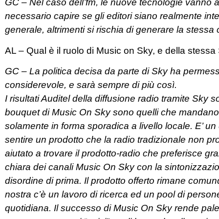
GC – Nel caso dell’fm, le nuove tecnologie vanno ad
necessario capire se gli editori siano realmente int
generale, altrimenti si rischia di generare la stess
AL – Qual è il ruolo di Music on Sky, e della stessa S
GC – La politica decisa da parte di Sky ha permesso a
considerevole, e sarà sempre di più così.
I risultati Auditel della diffusione radio tramite Sky 
bouquet di Music On Sky sono quelli che mandano in
solamente in forma sporadica a livello locale. E’ un 
sentire un prodotto che la radio tradizionale non pr
aiutato a trovare il prodotto-radio che preferisce gra
chiara dei canali Music On Sky con la sintonizzazion
disordine di prima. Il prodotto offerto rimane comu
nostra c’è un lavoro di ricerca ed un pool di per
quotidiana. Il successo di Music On Sky rende pales