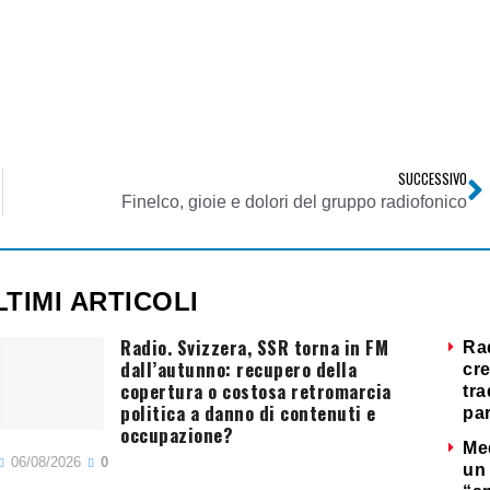
SUCCESSIVO
Finelco, gioie e dolori del gruppo radiofonico
LTIMI ARTICOLI
Radio. Svizzera, SSR torna in FM
Ra
dall’autunno: recupero della
cre
copertura o costosa retromarcia
tra
politica a danno di contenuti e
par
occupazione?
Me
06/08/2026
0
un 