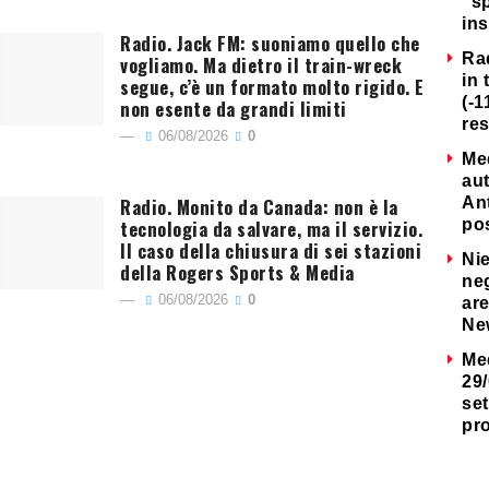
“s
ins
Radio. Jack FM: suoniamo quello che
Ra
vogliamo. Ma dietro il train-wreck
in 
segue, c’è un formato molto rigido. E
(-1
non esente da grandi limiti
re
06/08/2026
0
Me
au
Radio. Monito da Canada: non è la
Ant
tecnologia da salvare, ma il servizio.
po
Il caso della chiusura di sei stazioni
Nie
della Rogers Sports & Media
neg
06/08/2026
0
are
Ne
Me
29/
set
pr