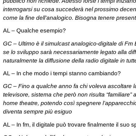
pubblico non richiede. Adesso forse i tempi inizian
interrogarsi su cosa succederà nel prossimo decenni
come la fine dell’analogico. Bisogna tenere presen
AL – Qualche esempio?
GC – Ultimo è il simulcast analogico-digitale di Fm 
se lo sviluppo sarà necessariamente legato alla dif
naturalmente la diffusione della radio digitale in tut
AL – In che modo i tempi stanno cambiando?
GC – Fino a qualche anno fa chi voleva ascoltare la r
televisore, sistema che però non risulta “familiare” a
home theatre, potendo così spegnere l’apparecchio tv
diventa sempre più esiguo
AL – In fm, il digitale può trovare finalmente il suo 