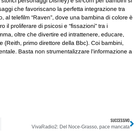
, storici personaggi Disney) e sit-com per bambini si
aggi che favoriscano la perfetta integrazione tra
do, al telefilm “Raven”, dove una bambina di colore è
il proliferare di psicosi e “fissazioni” tra i
omma, oltre che divertire ed intrattenere, educare,
(Reith, primo direttore della Bbc). Coi bambini,
ntale. Basta non strumentalizzare l’informazione a
SUCCESSIVO
striale
VivaRadio2: Del Noce-Grasso, pace mancata