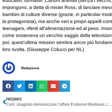
educativi, formativi. Cartoni animati (senza i vecchi
impongono, a detta di mister Ross, di lanciare mess
bambini di culture diverse (grazie, in particolar mo
la protagonista), ma anche veri e propri appelli contro 
teenagers, riferiti all’alimentazione ed al peso. Ins
come sosteneva un vecchio saggio della televisione 
poi, quest’ultima mission sembra ancor più fondame
loro rivolta. (Giuseppe Colucci per NL)
Redazione
PRECEDENTE
Celli: sbagliato demonizzare l’affare Endemol-Mediaset, costringerà la Rai a darsi un assetto indu