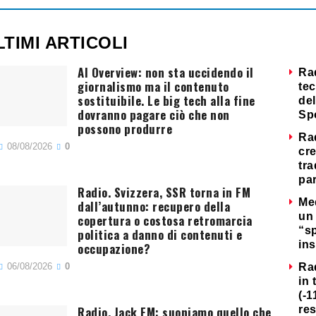
LTIMI ARTICOLI
AI Overview: non sta uccidendo il
Ra
giornalismo ma il contenuto
tec
sostituibile. Le big tech alla fine
del
dovranno pagare ciò che non
Sp
possono produrre
Ra
08/08/2026
0
cre
tra
par
Radio. Svizzera, SSR torna in FM
Me
dall’autunno: recupero della
un 
copertura o costosa retromarcia
“s
politica a danno di contenuti e
ins
occupazione?
06/08/2026
0
Ra
in 
(-1
Radio. Jack FM: suoniamo quello che
re