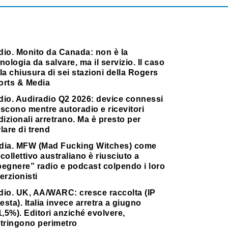
dio. Monito da Canada: non è la
nologia da salvare, ma il servizio. Il caso
la chiusura di sei stazioni della Rogers
orts & Media
dio. Audiradio Q2 2026: device connessi
scono mentre autoradio e ricevitori
dizionali arretrano. Ma è presto per
lare di trend
dia. MFW (Mad Fucking Witches) come
collettivo australiano è riusciuto a
pegnere” radio e podcast colpendo i loro
erzionisti
dio. UK, AA/WARC: cresce raccolta (IP
testa). Italia invece arretra a giugno
1,5%). Editori anziché evolvere,
stringono perimetro