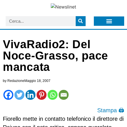
LISTA NEWSLETTER E CIRCOLARI SIT
ARCHIVIO S.I.T.
VivaRadio2: Del
Noce-Grasso, pace
mancata
by
Redazione
Maggio 18, 2007
Stampa 🖨
Fiorello mette in contatto telefonico il direttore di