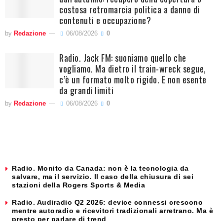
costosa retromarcia politica a danno di
contenuti e occupazione?
by
Redazione
06/08/2026
0
Radio. Jack FM: suoniamo quello che
vogliamo. Ma dietro il train-wreck segue,
c’è un formato molto rigido. E non esente
da grandi limiti
by
Redazione
06/08/2026
0
Radio. Monito da Canada: non è la tecnologia da
salvare, ma il servizio. Il caso della chiusura di sei
stazioni della Rogers Sports & Media
Radio. Audiradio Q2 2026: device connessi crescono
mentre autoradio e ricevitori tradizionali arretrano. Ma è
presto per parlare di trend