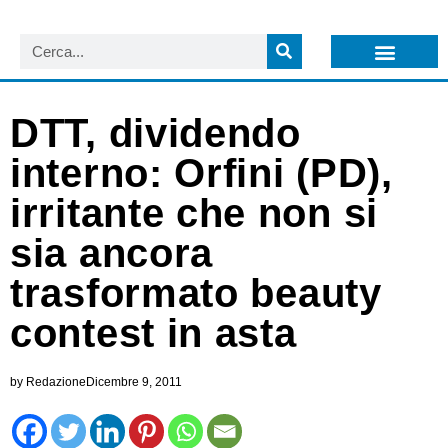
LISTA NEWSLETTER E CIRCOLARI SIT
ARCHIVIO S.I.T.
DTT, dividendo
interno: Orfini (PD),
irritante che non si
sia ancora
trasformato beauty
contest in asta
by
Redazione
Dicembre 9, 2011