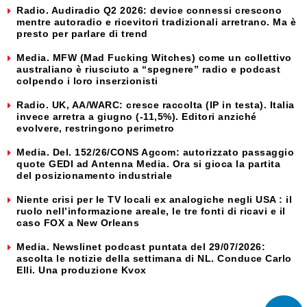
Radio. Audiradio Q2 2026: device connessi crescono
mentre autoradio e ricevitori tradizionali arretrano. Ma è
presto per parlare di trend
Media. MFW (Mad Fucking Witches) come un collettivo
australiano è riusciuto a “spegnere” radio e podcast
colpendo i loro inserzionisti
Radio. UK, AA/WARC: cresce raccolta (IP in testa). Italia
invece arretra a giugno (-11,5%). Editori anziché
evolvere, restringono perimetro
Media. Del. 152/26/CONS Agcom: autorizzato passaggio
quote GEDI ad Antenna Media. Ora si gioca la partita
del posizionamento industriale
Niente crisi per le TV locali ex analogiche negli USA : il
ruolo nell’informazione areale, le tre fonti di ricavi e il
caso FOX a New Orleans
Media. Newslinet podcast puntata del 29/07/2026:
ascolta le notizie della settimana di NL. Conduce Carlo
Elli. Una produzione Kvox