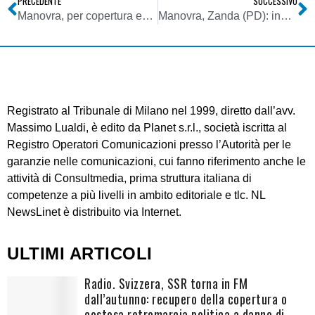
PRECEDENTE
SUCCESSIVO
Manovra, per copertura emendamenti partiti pensano a frequenze dividendo interno (beauty contest)
Manovra, Zanda (PD): ingiusto regalare le frequenze tv quando si chiedono immani sacrifici economici ai cittadini
Registrato al Tribunale di Milano nel 1999, diretto dall’avv.
Massimo Lualdi, è edito da Planet s.r.l., società iscritta al
Registro Operatori Comunicazioni presso l’Autorità per le
garanzie nelle comunicazioni, cui fanno riferimento anche le
attività di Consultmedia, prima struttura italiana di
competenze a più livelli in ambito editoriale e tlc. NL
NewsLinet è distribuito via Internet.
ULTIMI ARTICOLI
Radio. Svizzera, SSR torna in FM
dall’autunno: recupero della copertura o
costosa retromarcia politica a danno di