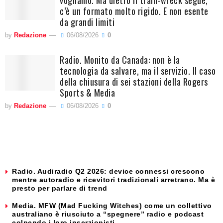
vogliamo. Ma dietro il train-wreck segue,
c’è un formato molto rigido. E non esente
da grandi limiti
by
Redazione
06/08/2026
0
Radio. Monito da Canada: non è la
tecnologia da salvare, ma il servizio. Il caso
della chiusura di sei stazioni della Rogers
Sports & Media
by
Redazione
06/08/2026
0
Radio. Audiradio Q2 2026: device connessi crescono
mentre autoradio e ricevitori tradizionali arretrano. Ma è
presto per parlare di trend
Media. MFW (Mad Fucking Witches) come un collettivo
australiano è riusciuto a “spegnere” radio e podcast
colpendo i loro inserzionisti