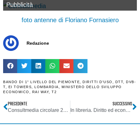
Pubblicità
foto antenne di Floriano Fornasiero
Redazione
BANDO DI 1° LIVELLO DEL PIEMONTE
,
DIRITTI D'USO
,
DTT
,
DVB-
T
,
EI TOWERS
,
LOMBARDIA
,
MINISTERO DELLO SVILUPPO
ECONOMICO
,
RAI WAY
,
T2
PRECEDENTE
SUCCESSIVO
Consultmedia circolare 25022021 su tenuta registro programmi e registrazione magnetica
In libreria. Diritto ed economia delle crisi aziendali. Aa.Vv. A cura di Istituto per il Governo Societario. Maggioli Editore