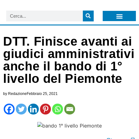
LISTA NEWSLETTER E CIRCOLARI SIT
ARCHIVIO S.I.T.
DTT. Finisce avanti ai
giudici amministrativi
anche il bando di 1°
livello del Piemonte
by
Redazione
Febbraio 25, 2021