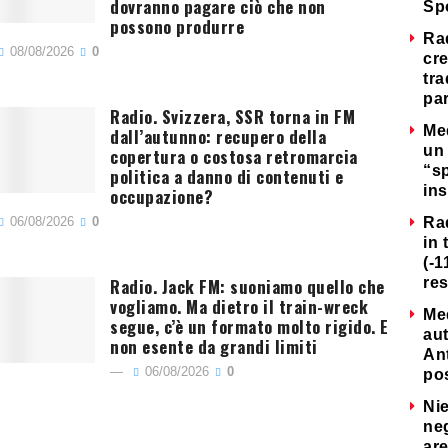
dovranno pagare ciò che non
Sp
possono produrre
Ra
08/08/2026
0
cre
tra
par
Radio. Svizzera, SSR torna in FM
Me
dall’autunno: recupero della
un 
copertura o costosa retromarcia
“s
politica a danno di contenuti e
ins
occupazione?
06/08/2026
0
Ra
in 
(-1
Radio. Jack FM: suoniamo quello che
re
vogliamo. Ma dietro il train-wreck
Me
segue, c’è un formato molto rigido. E
au
non esente da grandi limiti
Ant
06/08/2026
0
po
Nie
neg
are