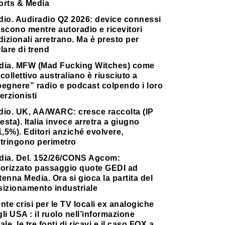
orts & Media
dio. Audiradio Q2 2026: device connessi
scono mentre autoradio e ricevitori
dizionali arretrano. Ma è presto per
lare di trend
dia. MFW (Mad Fucking Witches) come
collettivo australiano è riusciuto a
pegnere” radio e podcast colpendo i loro
erzionisti
dio. UK, AA/WARC: cresce raccolta (IP
testa). Italia invece arretra a giugno
1,5%). Editori anziché evolvere,
stringono perimetro
dia. Del. 152/26/CONS Agcom:
torizzato passaggio quote GEDI ad
enna Media. Ora si gioca la partita del
sizionamento industriale
nte crisi per le TV locali ex analogiche
li USA : il ruolo nell’informazione
ale, le tre fonti di ricavi e il caso FOX a