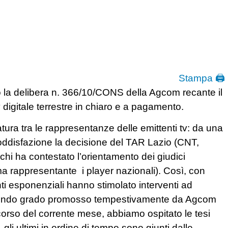
Stampa 🖨
o la delibera n. 366/10/CONS della Agcom recante il
digitale terrestre in chiaro e a pagamento.
ura tra le rappresentanze delle emittenti tv: da una
soddisfazione la decisione del TAR Lazio (CNT,
hi ha contestato l’orientamento dei giudici
ma rappresentante i player nazionali). Così, con
ti esponenziali hanno stimolato interventi ad
condo grado promosso tempestivamente da Agcom
 corso del corrente mese, abbiamo ospitato le tesi
 gli ultimi in ordine di tempo sono giunti dalle