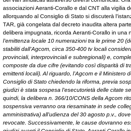
associazioni Aeranti-Corallo e dal CNT alla vigilia 
allorquando al Consiglio di Stato si discuterà l’ista
TAR, già congelata dal decreto inaudita altera part
delibera impugnata, ricorda Aeranti-Corallo in una n
l’emittenza locale 10 numerazioni tra le prime 20 (d
stabiliti dall’Agcom, circa 350-400 tv locali conside
provinciali, interprovinciali e subregionali) e, com
compo
ste da due cifre (evitando così disparità di tr
emittenti locali). Al riguardo, l’Agcom e il Ministe
Consiglio di Stato chiedendo la riforma, previa sospe
giudizi è stata sospesa l’esecutorietà delle citate 
quindi, la delibera n. 366/10/CONS della Agcom rit
sospensiva verranno ora riesaminate in sede colle
amministrativa) all’udienza del 30 agosto p.v., do
revocate. Successivamente, le cause dovranno essere
giudizi avanti il Consiglio di Stato, Aeranti-Corallo i