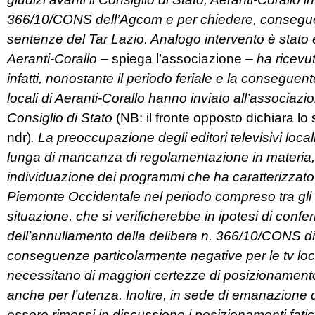
366/10/CONS dell’Agcom e per chiedere, conseguen
sentenze del Tar Lazio. Analogo intervento è stato e
Aeranti-Corallo –
spiega l’associazione
– ha ricevu
infatti, nonostante il periodo feriale e la conseguente 
locali di Aeranti-Corallo hanno inviato all’associazi
Consiglio di Stato
(NB: il fronte opposto dichiara lo 
ndr)
. La preoccupazione degli editori televisivi locali
lunga di mancanza di regolamentazione in materia,
individuazione dei programmi che ha caratterizzato 
Piemonte Occidentale nel periodo compreso tra gli u
situazione, che si verificherebbe in ipotesi di confe
dell’annullamento della delibera n. 366/10/CONS 
conseguenze particolarmente negative per le tv loca
necessitano di maggiori certezze di posizionamento
anche per l’utenza. Inoltre, in sede di emanazion
essere rimessi in discussione i posizionamenti fatic