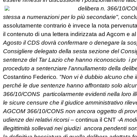
delibera n. 366/10/C
stessa a numerazioni per lo più secondarie",
conclu
assolutamente contrario è invece la nota pervenutac
il contenuto di una lettera indirizzata ad Agcom e 
Agosto il CDS dovrà confermare o denegare la sosp
Consigliere delegato della sesta sezione del Consigl
sentenze del Tar Lazio che hanno riconosciuto i profi
proceduto a sentenziare l’annullamento della delib
Costantino Federico
. "Non vi è dubbio alcuno che 
perché le due sentenze hanno affrontato solo alcun
366/10/CONS particolarmente evidenti nella loro illegi
le sicure censure che il giudice amministrativo rilev
AGCOM 366/10/CONS non ancora oggetto di provve
udienze dei relativi ricorsi –
continua il CNT
-A modes
illegittimità sollevati nei giudizi ancora pendenti so
la definitiva bocciatura di quella delibera adottata 