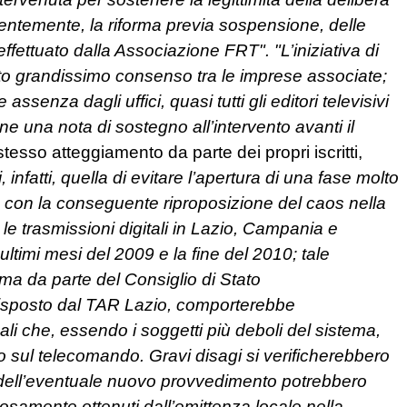
temente, la riforma previa sospensione, delle
ffettuato dalla Associazione FRT". "L’iniziativa di
to grandissimo consenso tra le imprese associate;
assenza dagli uffici, quasi tutti gli editori televisivi
one una nota di sostegno all’intervento avanti il
stesso atteggiamento da parte dei propri iscritti,
, infatti, quella di evitare l’apertura di una fase molto
 con la conseguente riproposizione del caos nella
le trasmissioni digitali in Lazio, Campania e
ltimi mesi del 2009 e la fine del 2010; tale
rma da parte del Consiglio di Stato
disposto dal TAR Lazio, comporterebbe
li che, essendo i soggetti più deboli del sistema,
 sul telecomando. Gravi disagi si verificherebbero
e dell’eventuale nuovo provvedimento potrebbero
osamente ottenuti dall’emittenza locale nella