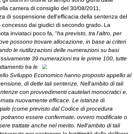
della camera di consiglio del 30/08/2011,
nza di sospensione dell’efficacia della sentenza del
e concesso dai giudici di secondo grado. La
ota inviataci poco fa, "
ha previsto, tra l’altro, per
ove possono trovare allocazione, in base ai criteri
rando le riutilizzazioni delle numerazioni su basi
plessivamente 39 numerazioni tra le prime 100, tutte
attamento tra le
ro dello Sviluppo Economico hanno proposto appello al
nsione, di dette tali sentenze. Nell’ambito di tali
sentenze con provvedimenti cautelari monocratici e,
ornata nuovamente efficace. Le istanze di
giale (come previsto dal Codice di procedura
ve potranno essere confermate, ovvero modificate o
 trattate anche nel merito. Nell’ambito di tali
ntervenuta per sostenere la legittimità della delibera