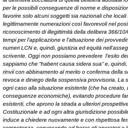
per le possibili conseguenze di norme e disposizioni 
favorire solo alcuni soggetti sia nazionali che local
legittimamente numerazioni così favorevoli nel pos
riconoscimento di illegittimità della delibera 366/
tempi per l’applicazione e l’attuazione dei provvedime
numeri LCN e, quindi, giustizia ed equità nell’asseg
scrivente. Oggi non possiamo prevedere l’esito del
sappiamo che “habent causa sidera sua” e, quindi, pot
rinvii con abbinamento al merito o conferma della 
revoca e diniego della sospensiva provvisoria. La s
ogni caso alla situazione esistente (che ha creato,
conseguenze economiche), evitando procedure farragi
esistenti, che aprono la strada a ulteriori prospettive 
Costituzionale e ad ogni altra giurisdizione possib
induce a chiedere nuovamente e con rispettosa ferme
competenza convocando ad horas gli operatori e le