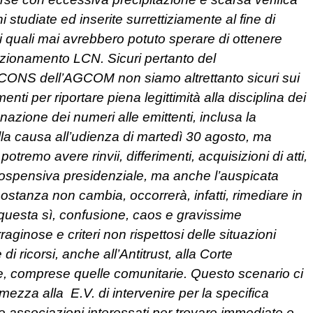
studiate ed inserite surrettiziamente al fine di
i i quali mai avrebbero potuto sperare di ottenere
izionamento LCN. Sicuri pertanto del
10/CONS dell’AGCOM non siamo altrettanto sicuri sui
nti per riportare piena legittimità alla disciplina dei
nazione dei numeri alle emittenti, inclusa la
la causa all’udienza di martedì 30 agosto, ma
remo avere rinvii, differimenti, acquisizioni di atti,
sospensiva presidenziale, ma anche l’auspicata
ostanza non cambia, occorrerà, infatti, rimediare in
 questa sì, confusione, caos e gravissime
nose e criteri non rispettosi delle situazioni
di ricorsi, anche all’Antitrust, alla Corte
ile, comprese quelle comunitarie. Questo scenario ci
zza alla E.V. di intervenire per la specifica
 associazioni interessati per trovare immediate e