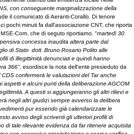
ONS, con
conseguente marginalizzazione della
de il comunicato di Aeranti-Corallo
.
Di tenore
i pochi minuti fa dall’associazione CNT, che riporta
al MSE-Com, che di seguto riportiamo. "
martedì 30
ensiva concessa inaudita altera parte dal
io di Stato dott. Bruno Rosario Polito alle
li di illegittimità denunciati e quindi hanno
era 366",
esordisce la nota dell’ente presieduto da
il CDS confermerà le valutazioni del Tar anche
i aspetti e alcuni punti della deliberazione AGCOM
ttimità. A questi si aggiungeranno gli altri rilievi e
erà negli altri giudizi sempre avverso la delibera
dimenti pur essendo già calendarizzate le
to avviso degli scriventi gli ulteriori profili di
no di tale rilevante evidenza da far ritenere acquisita
forse con eccessiva precipitazione e scarsa verifica