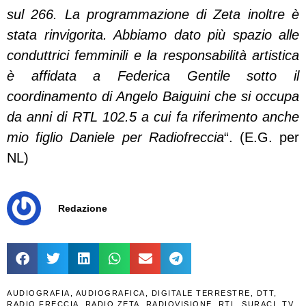
sul 266. La programmazione di Zeta inoltre è
stata rinvigorita. Abbiamo dato più spazio alle
conduttrici femminili e la responsabilità artistica
è affidata a Federica Gentile sotto il
coordinamento di Angelo Baiguini che si occupa
da anni di RTL 102.5 a cui fa riferimento anche
mio figlio Daniele per Radiofreccia
“. (E.G. per
NL)
Redazione
AUDIOGRAFIA
,
AUDIOGRAFICA
,
DIGITALE TERRESTRE
,
DTT
,
RADIO FRECCIA
,
RADIO ZETA
,
RADIOVISIONE
,
RTL
,
SURACI
,
TV