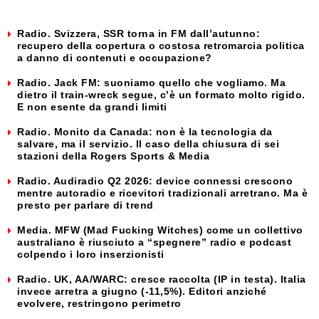
Radio. Svizzera, SSR torna in FM dall’autunno:
recupero della copertura o costosa retromarcia politica
a danno di contenuti e occupazione?
Radio. Jack FM: suoniamo quello che vogliamo. Ma
dietro il train-wreck segue, c’è un formato molto rigido.
E non esente da grandi limiti
Radio. Monito da Canada: non è la tecnologia da
salvare, ma il servizio. Il caso della chiusura di sei
stazioni della Rogers Sports & Media
Radio. Audiradio Q2 2026: device connessi crescono
mentre autoradio e ricevitori tradizionali arretrano. Ma è
presto per parlare di trend
Media. MFW (Mad Fucking Witches) come un collettivo
australiano è riusciuto a “spegnere” radio e podcast
colpendo i loro inserzionisti
Radio. UK, AA/WARC: cresce raccolta (IP in testa). Italia
invece arretra a giugno (-11,5%). Editori anziché
evolvere, restringono perimetro