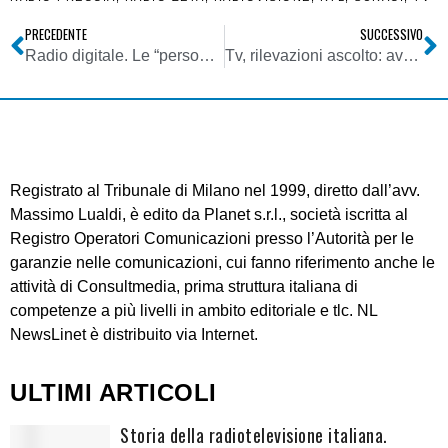
PRECEDENTE
SUCCESSIVO
Radio digitale. Le “personality radio”: Italia pioniera con Radio Cecchetto, Lolli Radio, Linus WFM e Funky Town
Tv, rilevazioni ascolto: avvio SuperPanel Auditel. Workshop tv locali a Milano
Registrato al Tribunale di Milano nel 1999, diretto dall’avv.
Massimo Lualdi, è edito da Planet s.r.l., società iscritta al
Registro Operatori Comunicazioni presso l’Autorità per le
garanzie nelle comunicazioni, cui fanno riferimento anche le
attività di Consultmedia, prima struttura italiana di
competenze a più livelli in ambito editoriale e tlc. NL
NewsLinet è distribuito via Internet.
ULTIMI ARTICOLI
Storia della radiotelevisione italiana.