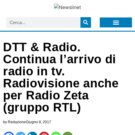
LISTA NEWSLETTER E CIRCOLARI SIT
ARCHIVIO S.I.T.
DTT & Radio.
Continua l’arrivo di
radio in tv.
Radiovisione anche
per Radio Zeta
(gruppo RTL)
by
Redazione
Giugno 8, 2017