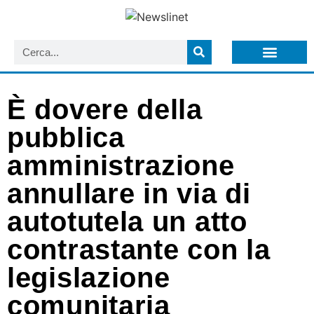
LISTA NEWSLETTER E CIRCOLARI SIT
ARCHIVIO S.I.T.
È dovere della
pubblica
amministrazione
annullare in via di
autotutela un atto
contrastante con la
legislazione
comunitaria