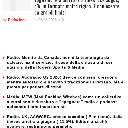
c’è un formato molto rigido. E non esente
da grandi limiti
by
Redazione
06/08/2026
0
Radio. Monito da Canada: non è la tecnologia da
salvare, ma il servizio. Il caso della chiusura di sei
stazioni della Rogers Sports & Media
Radio. Audiradio Q2 2026: device connessi crescono
mentre autoradio e ricevitori tradizionali arretrano. Ma è
presto per parlare di trend
Media. MFW (Mad Fucking Witches) come un collettivo
australiano è riusciuto a “spegnere” radio e podcast
colpendo i loro inserzionisti
Radio. UK, AA/WARC: cresce raccolta (IP in testa). Italia
invece arretra a giugno (-11,5%). Editori anziché
evolvere, restringono perimetro