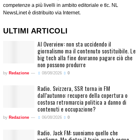
competenze a più livelli in ambito editoriale e tlc. NL
NewsLinet è distribuito via Internet.
ULTIMI ARTICOLI
AI Overview: non sta uccidendo il
giornalismo ma il contenuto sostituibile. Le
big tech alla fine dovranno pagare ciò che
non possono produrre
by
Redazione
08/08/2026
0
Radio. Svizzera, SSR torna in FM
dall’autunno: recupero della copertura o
costosa retromarcia politica a danno di
contenuti e occupazione?
by
Redazione
06/08/2026
0
Radio. Jack FM: suoniamo quello che
vogliamo. Ma dietro il train-wreck segue,