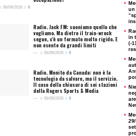
Me
06/08/2026
0
un 
“s
ins
Radio. Jack FM: suoniamo quello che
Ra
vogliamo. Ma dietro il train-wreck
in 
segue, c’è un formato molto rigido. E
(-1
non esente da grandi limiti
re
06/08/2026
0
Me
au
Radio. Monito da Canada: non è la
Ant
tecnologia da salvare, ma il servizio.
po
Il caso della chiusura di sei stazioni
Nie
della Rogers Sports & Media
neg
06/08/2026
0
are
Ne
Me
29/
set
pr