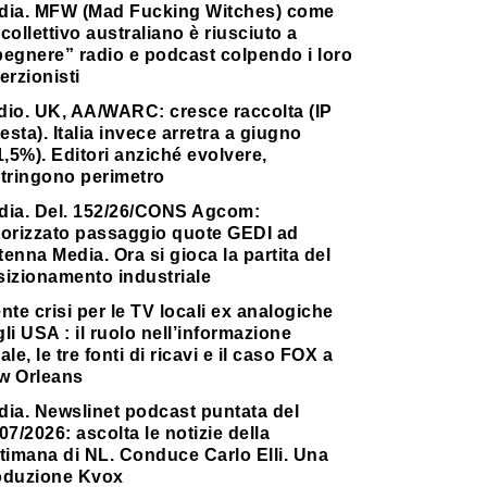
dia. MFW (Mad Fucking Witches) come
collettivo australiano è riusciuto a
pegnere” radio e podcast colpendo i loro
erzionisti
dio. UK, AA/WARC: cresce raccolta (IP
testa). Italia invece arretra a giugno
1,5%). Editori anziché evolvere,
stringono perimetro
dia. Del. 152/26/CONS Agcom:
torizzato passaggio quote GEDI ad
enna Media. Ora si gioca la partita del
sizionamento industriale
nte crisi per le TV locali ex analogiche
li USA : il ruolo nell’informazione
ale, le tre fonti di ricavi e il caso FOX a
w Orleans
dia. Newslinet podcast puntata del
07/2026: ascolta le notizie della
timana di NL. Conduce Carlo Elli. Una
oduzione Kvox