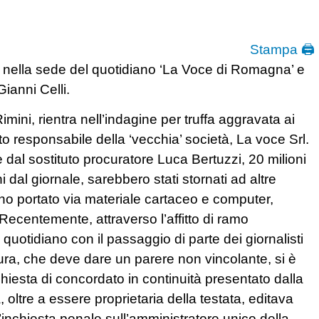
Stampa 🖨
i nella sede del quotidiano ‘La Voce di Romagna’ e
Gianni Celli.
mini, rientra nell’indagine per truffa aggravata ai
to responsabile della ‘vecchia’ società, La voce Srl.
 dal sostituto procuratore Luca Bertuzzi, 20 milioni
nni dal giornale, sarebbero stati stornati ad altre
hanno portato via materiale cartaceo e computer,
 Recentemente, attraverso l’affitto di ramo
 quotidiano con il passaggio di parte dei giornalisti
ura, che deve dare un parere non vincolante, si è
ichiesta di concordato in continuità presentato dalla
oltre a essere proprietaria della testata, editava
inchiesta penale sull’amministratore unico della