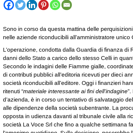
Sono in corso da questa mattina delle perquisizion
nelle aziende riconducibili all’amministratore unico 
L’operazione, condotta dalla Guardia di finanza di Ri
danni dello Stato a carico dello stesso Celli in quan
Secondo le indagini delle Fiamme gialle, coordinate
di contributi pubblici all’editoria ricevuti per dieci a
società riconducibili all’editore. Oggi i finanzieri 
ritenuti “
materiale interessante ai fini dell’indagine
”.
d’azienda, è in corso un tentativo di salvataggio del
alle dipendenze della società subentrante. La proc
opposta in udienza davanti al tribunale civile alla r
società La Voce Srl che fino a qualche settimana fa, 
l’omonimo quotidiano. Sulla decisione, peserebbe l’