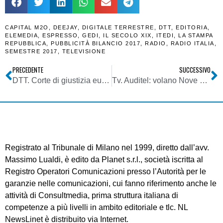
CAPITAL M2O
,
DEEJAY
,
DIGITALE TERRESTRE
,
DTT
,
EDITORIA
,
ELEMEDIA
,
ESPRESSO
,
GEDI
,
IL SECOLO XIX
,
ITEDI
,
LA STAMPA
REPUBBLICA
,
PUBBLICITÀ BILANCIO 2017
,
RADIO
,
RADIO ITALIA
,
SEMESTRE 2017
,
TELEVISIONE
PRECEDENTE
SUCCESSIVO
DTT. Corte di giustizia europea: Italia sbagliò ad assegnare 1 mux per ogni canale analogico
Tv. Auditel: volano Nove e Tv8. Le nuove tv generaliste sfidano La7
Registrato al Tribunale di Milano nel 1999, diretto dall’avv.
Massimo Lualdi, è edito da Planet s.r.l., società iscritta al
Registro Operatori Comunicazioni presso l’Autorità per le
garanzie nelle comunicazioni, cui fanno riferimento anche le
attività di Consultmedia, prima struttura italiana di
competenze a più livelli in ambito editoriale e tlc. NL
NewsLinet è distribuito via Internet.