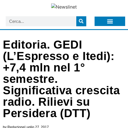
LISTA NEWSLETTER E CIRCOLARI SIT
ARCHIVIO S.I.T.
Editoria. GEDI
(L’Espresso e Itedi):
+7,4 mln nel 1°
semestre.
Significativa crescita
radio. Rilievi su
Persidera (DTT)
by
Redazione
Luglio 27, 2017