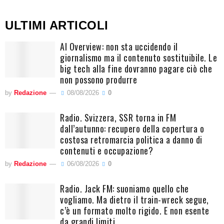
ULTIMI ARTICOLI
AI Overview: non sta uccidendo il
giornalismo ma il contenuto sostituibile. Le
big tech alla fine dovranno pagare ciò che
non possono produrre
by
Redazione
08/08/2026
0
Radio. Svizzera, SSR torna in FM
dall’autunno: recupero della copertura o
costosa retromarcia politica a danno di
contenuti e occupazione?
by
Redazione
06/08/2026
0
Radio. Jack FM: suoniamo quello che
vogliamo. Ma dietro il train-wreck segue,
c’è un formato molto rigido. E non esente
da grandi limiti