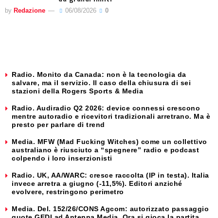
by
Redazione
06/08/2026
0
Radio. Monito da Canada: non è la tecnologia da
salvare, ma il servizio. Il caso della chiusura di sei
stazioni della Rogers Sports & Media
Radio. Audiradio Q2 2026: device connessi crescono
mentre autoradio e ricevitori tradizionali arretrano. Ma è
presto per parlare di trend
Media. MFW (Mad Fucking Witches) come un collettivo
australiano è riusciuto a “spegnere” radio e podcast
colpendo i loro inserzionisti
Radio. UK, AA/WARC: cresce raccolta (IP in testa). Italia
invece arretra a giugno (-11,5%). Editori anziché
evolvere, restringono perimetro
Media. Del. 152/26/CONS Agcom: autorizzato passaggio
quote GEDI ad Antenna Media. Ora si gioca la partita