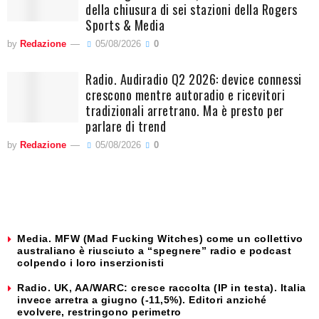
della chiusura di sei stazioni della Rogers
Sports & Media
by
Redazione
05/08/2026
0
Radio. Audiradio Q2 2026: device connessi
crescono mentre autoradio e ricevitori
tradizionali arretrano. Ma è presto per
parlare di trend
by
Redazione
05/08/2026
0
Media. MFW (Mad Fucking Witches) come un collettivo
australiano è riusciuto a “spegnere” radio e podcast
colpendo i loro inserzionisti
Radio. UK, AA/WARC: cresce raccolta (IP in testa). Italia
invece arretra a giugno (-11,5%). Editori anziché
evolvere, restringono perimetro