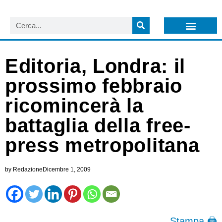
LISTA NEWSLETTER E CIRCOLARI SIT
ARCHIVIO S.I.T.
Editoria, Londra: il
prossimo febbraio
ricomincerà la
battaglia della free-
press metropolitana
by
Redazione
Dicembre 1, 2009
Stampa 🖨