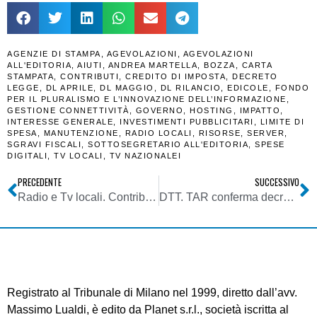
AGENZIE DI STAMPA
,
AGEVOLAZIONI
,
AGEVOLAZIONI
ALL'EDITORIA
,
AIUTI
,
ANDREA MARTELLA
,
BOZZA
,
CARTA
STAMPATA
,
CONTRIBUTI
,
CREDITO DI IMPOSTA
,
DECRETO
LEGGE
,
DL APRILE
,
DL MAGGIO
,
DL RILANCIO
,
EDICOLE
,
FONDO
PER IL PLURALISMO E L’INNOVAZIONE DELL’INFORMAZIONE
,
GESTIONE CONNETTIVITÀ
,
GOVERNO
,
HOSTING
,
IMPATTO
,
INTERESSE GENERALE
,
INVESTIMENTI PUBBLICITARI
,
LIMITE DI
SPESA
,
MANUTENZIONE
,
RADIO LOCALI
,
RISORSE
,
SERVER
,
SGRAVI FISCALI
,
SOTTOSEGRETARIO ALL'EDITORIA
,
SPESE
DIGITALI
,
TV LOCALI
,
TV NAZIONALEI
PRECEDENTE
SUCCESSIVO
Radio e Tv locali. Contributi ex DPR 146/2017 per annualità 2018: pubblicati gli elenchi dei pagamenti dell’extragettito RAI
DTT. TAR conferma decreto monocratico e sospende anche delibera 153/20/CONS: Panzironi può proseguire anche sul canale 61
Registrato al Tribunale di Milano nel 1999, diretto dall’avv.
Massimo Lualdi, è edito da Planet s.r.l., società iscritta al