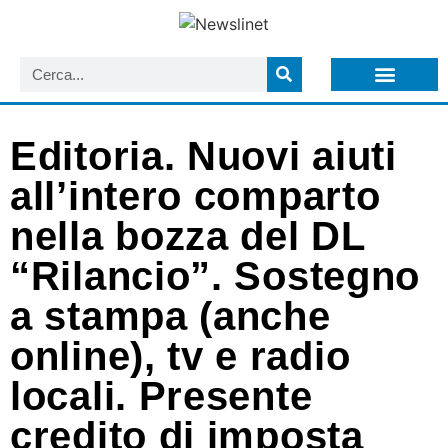
LISTA NEWSLETTER E CIRCOLARI SIT
ARCHIVIO S.I.T.
Editoria. Nuovi aiuti
all’intero comparto
nella bozza del DL
“Rilancio”. Sostegno
a stampa (anche
online), tv e radio
locali. Presente
credito di imposta