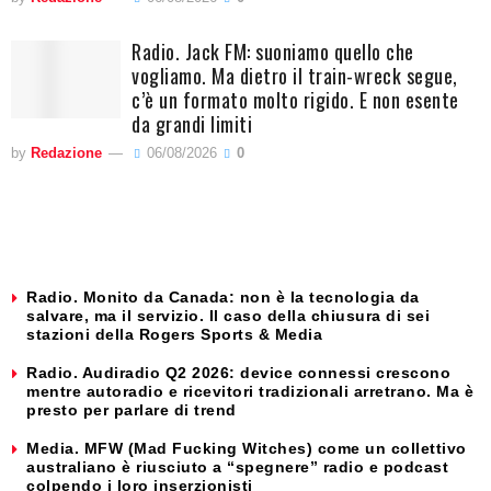
Radio. Jack FM: suoniamo quello che
vogliamo. Ma dietro il train-wreck segue,
c’è un formato molto rigido. E non esente
da grandi limiti
by
Redazione
06/08/2026
0
Radio. Monito da Canada: non è la tecnologia da
salvare, ma il servizio. Il caso della chiusura di sei
stazioni della Rogers Sports & Media
Radio. Audiradio Q2 2026: device connessi crescono
mentre autoradio e ricevitori tradizionali arretrano. Ma è
presto per parlare di trend
Media. MFW (Mad Fucking Witches) come un collettivo
australiano è riusciuto a “spegnere” radio e podcast
colpendo i loro inserzionisti