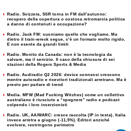
Radio. Svizzera, SSR torna in FM dall’autunno:
recupero della copertura o costosa retromarcia politica
a danno di contenuti e occupazione?
Radio. Jack FM: suoniamo quello che vogliamo. Ma
dietro il train-wreck segue, c’è un formato molto rigido.
E non esente da grandi limiti
Radio. Monito da Canada: non è la tecnologia da
salvare, ma il servizio. Il caso della chiusura di sei
stazioni della Rogers Sports & Media
Radio. Audiradio Q2 2026: device connessi crescono
mentre autoradio e ricevitori tradizionali arretrano. Ma è
presto per parlare di trend
Media. MFW (Mad Fucking Witches) come un collettivo
australiano è riusciuto a “spegnere” radio e podcast
colpendo i loro inserzionisti
Radio. UK, AA/WARC: cresce raccolta (IP in testa). Italia
invece arretra a giugno (-11,5%). Editori anziché
evolvere, restringono perimetro