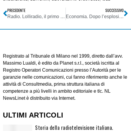
PRECEDENTE
SUCCESSIVO
Radio. Lolliradio, il primo brand bouquet indipendente affida la commercializzazione del digital audio a Teamradio. L’IP Radio diventa adulta anche da noi
Economia. Dopo l’esplosione della vendita online (che rimane comunque su livelli elevatissimi rispetto al 2019), torna la voglia dell’esperienza fisica dell’acquisto
Registrato al Tribunale di Milano nel 1999, diretto dall’avv.
Massimo Lualdi, è edito da Planet s.r.l., società iscritta al
Registro Operatori Comunicazioni presso l’Autorità per le
garanzie nelle comunicazioni, cui fanno riferimento anche le
attività di Consultmedia, prima struttura italiana di
competenze a più livelli in ambito editoriale e tlc. NL
NewsLinet è distribuito via Internet.
ULTIMI ARTICOLI
Storia della radiotelevisione italiana.