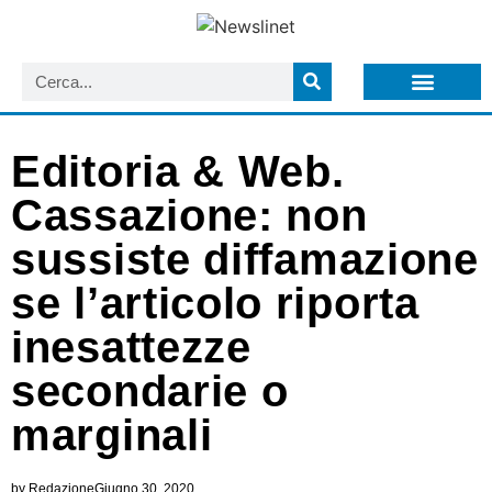
LISTA NEWSLETTER E CIRCOLARI SIT
ARCHIVIO S.I.T.
Editoria & Web.
Cassazione: non
sussiste diffamazione
se l’articolo riporta
inesattezze
secondarie o
marginali
by
Redazione
Giugno 30, 2020