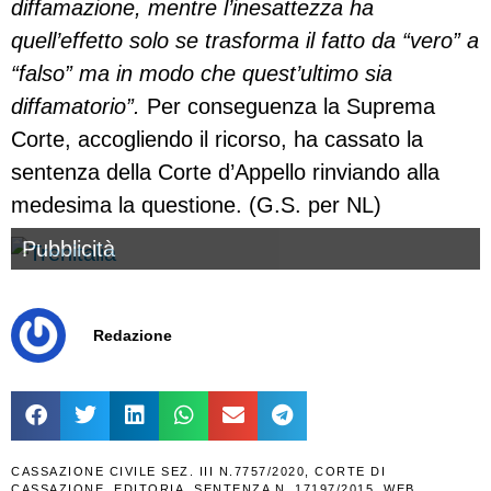
diffamazione, mentre l’inesattezza ha
quell’effetto solo se trasforma il fatto da “vero” a
“falso” ma in modo che quest’ultimo sia
diffamatorio”.
Per conseguenza la Suprema
Corte, accogliendo il ricorso, ha cassato la
sentenza della Corte d’Appello rinviando alla
medesima la questione. (G.S. per NL)
Pubblicità
Redazione
CASSAZIONE CIVILE SEZ. III N.7757/2020
,
CORTE DI
CASSAZIONE
,
EDITORIA
,
SENTENZA N. 17197/2015
,
WEB