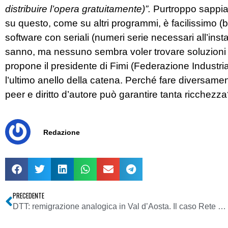
distribuire l’opera gratuitamente)”.
Purtroppo sappiam
su questo, come su altri programmi, è facilissimo (ba
software con seriali (numeri serie necessari all’instal
sanno, ma nessuno sembra voler trovare soluzioni r
propone il presidente di Fimi (Federazione Industri
l’ultimo anello della catena. Perché fare diversam
peer e diritto d’autore può garantire tanta ricchez
Redazione
PRECEDENTE
DTT: remigrazione analogica in Val d’Aosta. Il caso Rete St Vincent ed E21 Network: nuovi sviluppi