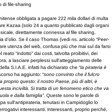
 di file-sharing
itense obbligata a pagare 222 mila dollari di multa
tware Kazaa (solo 24 a quanto pubblicato dagli organi
sicale, direttamente connessa al file sharing,
’olio. Se il caso Thomas (vedi ns. articolo “Peer-
lare utenza del web, confusa più che mai sul da farsi
ato “indotto” dai costi, talvolta proibitivi, dei
a, a lasciare perplessi sull’atteggiamento delle
della S.I.A.E. infatti ha dichiarato che “
la pirateria è
corso ha aggiunto: “
sono convinto che il fulcro
 proprio questo: il nostro Paese, più di altri, è
uesta inciviltà. Si tratta di un fenomeno etico che va
uola e dalla famiglia”.
Queste sono le parole di
sull’antipirateria, tenutasi in Campidoglio lo
rogativi interessanti. Interessanti, proprio perché,