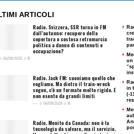
LTIMI ARTICOLI
Radio. Svizzera, SSR torna in FM
Ra
dall’autunno: recupero della
cre
copertura o costosa retromarcia
tra
politica a danno di contenuti e
par
occupazione?
Me
06/08/2026
0
un 
“s
ins
Radio. Jack FM: suoniamo quello che
Ra
vogliamo. Ma dietro il train-wreck
in 
segue, c’è un formato molto rigido. E
(-1
non esente da grandi limiti
re
06/08/2026
0
Me
au
Radio. Monito da Canada: non è la
Ant
tecnologia da salvare, ma il servizio.
po