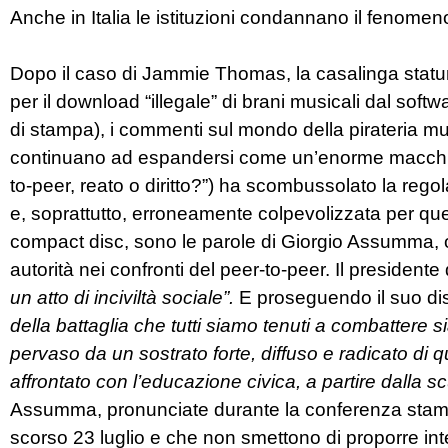
Anche in Italia le istituzioni condannano il fenomeno
Dopo il caso di Jammie Thomas, la casalinga statun
per il download “illegale” di brani musicali dal sof
di stampa), i commenti sul mondo della pirateria mu
continuano ad espandersi come un’enorme macchia d
to-peer, reato o diritto?”) ha scombussolato la rego
e, soprattutto, erroneamente colpevolizzata per quel re
compact disc, sono le parole di Giorgio Assumma, or
autorità nei confronti del peer-to-peer. Il presidente 
un atto di inciviltà sociale”.
E proseguendo il suo dis
della battaglia che tutti siamo tenuti a combattere sia
pervaso da un sostrato forte, diffuso e radicato di q
affrontato con l’educazione civica, a partire dalla sc
Assumma, pronunciate durante la conferenza stampa 
scorso 23 luglio e che non smettono di proporre inter