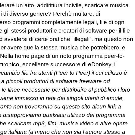
derare un atto, addirittura incivile, scaricare musica
i di diverso genere? Perchè multare, di
erso programmi completamente legali, file di ogni
 stessi produttori e creatori di software per il file
avvalersi di certe pratiche “illegali”, ma questo non
 per avere quella stessa musica che potrebbero, e
 Nella home page di un noto programma peer-to-
ettronico, eccellente successore di eDonkey, il
bio file fra utenti (Peer to Peer) il cui utilizzo è
 a piccoli produttori di software freeware od
e linee necessarie per distribuire al pubblico i loro
viene immesso in rete dai singoli utenti di emule,
uanto non troveranno su questo sito alcun link a
ché disapproviamo qualsiasi utilizzo del programma
che scaricare mp3, film, musica video e altre opere
egge italiana (a meno che non sia l’autore stesso a