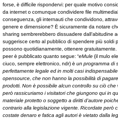
forse, è difficile rispondervi: per quale motivo consi
da internet o comunque condividere file multimedial
conseguenza, gli internauti che condividono, attrav
genere e dimensione? È sicuramente da notare che gli
sharing sembrerebbero dissuadere dall’abitudine ad 
suggerisce certo al pubblico di spendere più soldi
possono quotidianamente, ottenere gratuitamente.
peer è pubblicato quanto segue: “
eMule
(il mulo el
ciuco, sempre elettronico, ndr) è
un programma di scam
perfettamente legale ed in molti casi indispensabile
opensource, che non hanno la possibilità di pagare l
prodotti. Non è possibile alcun controllo su ciò che 
però rassicuriamo i visitatori che giungono qui in q
materiale protetto o soggetto a diritti d’autore poi
contrario alla legislazione vigente. Ricordate però 
costate denaro e fatica agli autori è vietato dalla l