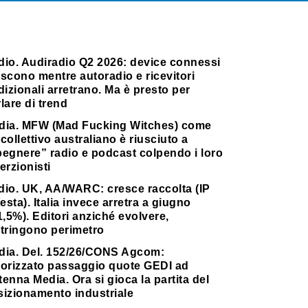
dio. Audiradio Q2 2026: device connessi
scono mentre autoradio e ricevitori
dizionali arretrano. Ma è presto per
lare di trend
dia. MFW (Mad Fucking Witches) come
collettivo australiano è riusciuto a
pegnere” radio e podcast colpendo i loro
erzionisti
dio. UK, AA/WARC: cresce raccolta (IP
testa). Italia invece arretra a giugno
1,5%). Editori anziché evolvere,
stringono perimetro
dia. Del. 152/26/CONS Agcom:
torizzato passaggio quote GEDI ad
enna Media. Ora si gioca la partita del
sizionamento industriale