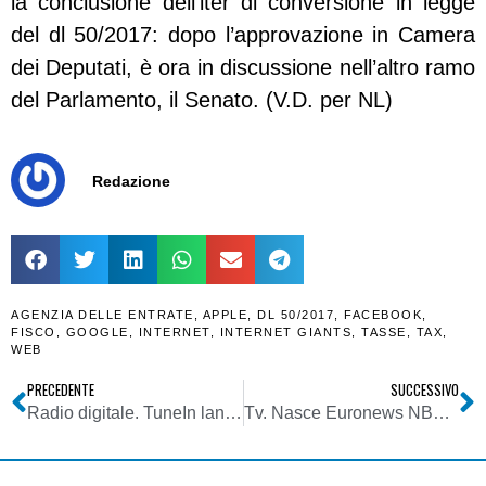
la conclusione dell’iter di conversione in legge
del dl 50/2017: dopo l’approvazione in Camera
dei Deputati, è ora in discussione nell’altro ramo
del Parlamento, il Senato. (V.D. per NL)
Redazione
AGENZIA DELLE ENTRATE
,
APPLE
,
DL 50/2017
,
FACEBOOK
,
FISCO
,
GOOGLE
,
INTERNET
,
INTERNET GIANTS
,
TASSE
,
TAX
,
WEB
PRECEDENTE
SUCCESSIVO
Radio digitale. TuneIn lancia le “one of a kind radio”
Tv. Nasce Euronews NBC: notizie in multipiattaforma (DTT, sat, IP)