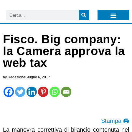
LISTA NEWSLETTER E CIRCOLARI SIT
ARCHIVIO S.I.T.
Fisco. Big company:
la Camera approva la
web tax
by
Redazione
Giugno 6, 2017
Stampa 🖨
La manovra correttiva di bilancio contenuta nel