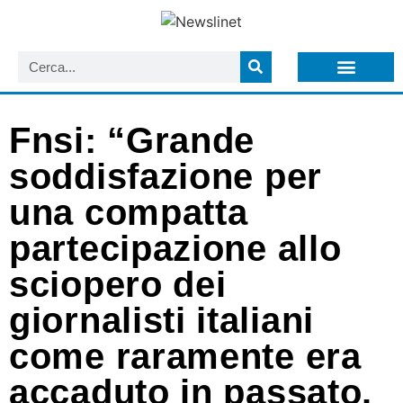
LISTA NEWSLETTER E CIRCOLARI SIT
ARCHIVIO S.I.T.
Fnsi: “Grande
soddisfazione per
una compatta
partecipazione allo
sciopero dei
giornalisti italiani
come raramente era
accaduto in passato.