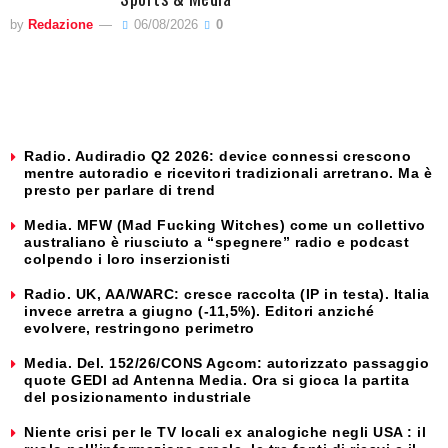
by
Redazione
06/08/2026
0
Radio. Audiradio Q2 2026: device connessi crescono
mentre autoradio e ricevitori tradizionali arretrano. Ma è
presto per parlare di trend
Media. MFW (Mad Fucking Witches) come un collettivo
australiano è riusciuto a “spegnere” radio e podcast
colpendo i loro inserzionisti
Radio. UK, AA/WARC: cresce raccolta (IP in testa). Italia
invece arretra a giugno (-11,5%). Editori anziché
evolvere, restringono perimetro
Media. Del. 152/26/CONS Agcom: autorizzato passaggio
quote GEDI ad Antenna Media. Ora si gioca la partita
del posizionamento industriale
Niente crisi per le TV locali ex analogiche negli USA : il