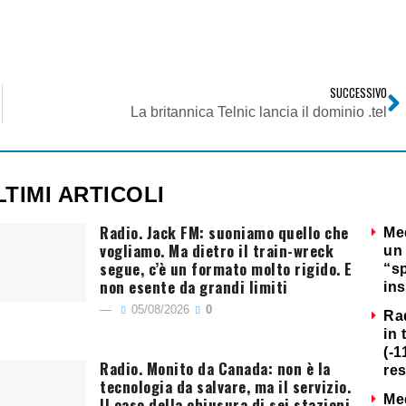
SUCCESSIVO
La britannica Telnic lancia il dominio .tel
LTIMI ARTICOLI
Radio. Jack FM: suoniamo quello che
Me
vogliamo. Ma dietro il train-wreck
un 
segue, c’è un formato molto rigido. E
“s
non esente da grandi limiti
ins
05/08/2026
0
Ra
in 
(-1
Radio. Monito da Canada: non è la
re
tecnologia da salvare, ma il servizio.
Me
Il caso della chiusura di sei stazioni