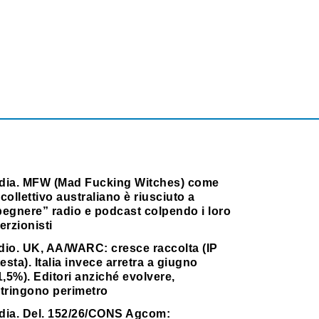
dia. MFW (Mad Fucking Witches) come
collettivo australiano è riusciuto a
pegnere” radio e podcast colpendo i loro
erzionisti
dio. UK, AA/WARC: cresce raccolta (IP
testa). Italia invece arretra a giugno
1,5%). Editori anziché evolvere,
stringono perimetro
dia. Del. 152/26/CONS Agcom: