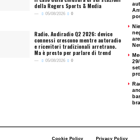
au
della Rogers Sports & Media
Ant
05/08/2026
0
po
Nie
Radio. Audiradio Q2 2026: device
neg
connessi crescono mentre autoradio
are
e ricevitori tradizionali arretrano.
Ne
Ma è presto per parlare di trend
Me
05/08/2026
0
29/
set
pr
Ra
an
ba
bra
Cookie Policy
Privacy Policy