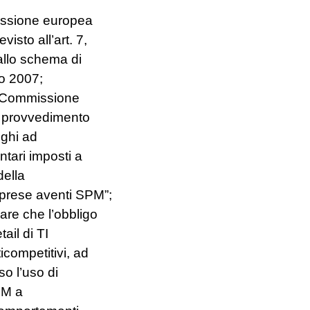
missione europea
isto all’art. 7,
allo schema di
zo 2007;
a Commissione
uo provvedimento
ighi ad
tari imposti a
della
mprese aventi SPM”;
are che l’obbligo
tail di TI
icompetitivi, ad
so l’uso di
OM a