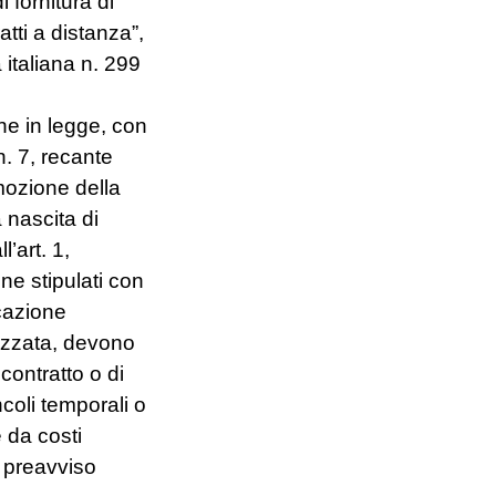
 fornitura di
tti a distanza”,
 italiana n. 299
ne in legge, con
. 7, recante
mozione della
 nascita di
’art. 1,
ne stipulati con
icazione
lizzata, devono
contratto o di
coli temporali o
e da costi
 preavviso