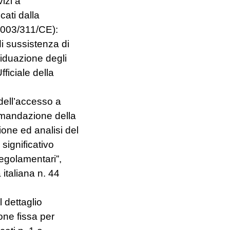
vizi a
cati dalla
003/311/CE):
di sussistenza di
viduazione degli
ficiale della
dell’accesso a
omandazione della
one ed analisi del
significativo
regolamentari”,
 italiana n. 44
 dettaglio
one fissa per