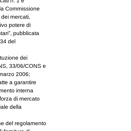
cati n. 1 e
della Commissione
 dei mercati,
ivo potere di
ari”, pubblicata
 34 del
tuzione dei
/CONS, 33/06/CONS e
5 marzo 2006;
tte a garantire
tamento interna
 forza di mercato
iale della
ne del regolamento