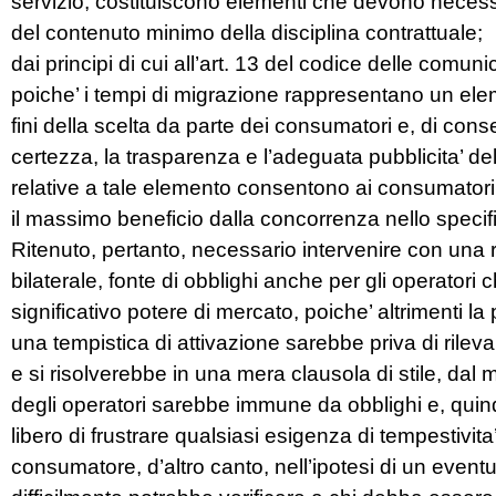
servizio, costituiscono elementi che devono necess
del contenuto minimo della disciplina contrattuale;
dai principi di cui all’art. 13 del codice delle comuni
poiche’ i tempi di migrazione rappresentano un elem
fini della scelta da parte dei consumatori e, di con
certezza, la trasparenza e l’adeguata pubblicita’ de
relative a tale elemento consentono ai consumatori s
il massimo beneficio dalla concorrenza nello specif
Ritenuto, pertanto, necessario intervenire con un
bilaterale, fonte di obblighi anche per gli operatori
significativo potere di mercato, poiche’ altrimenti la
una tempistica di attivazione sarebbe priva di rilev
e si risolverebbe in una mera clausola di stile, da
degli operatori sarebbe immune da obblighi e, quin
libero di frustrare qualsiasi esigenza di tempestivita’
consumatore, d’altro canto, nell’ipotesi di un eventu