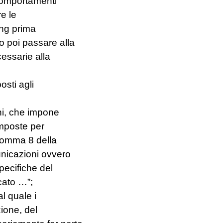
i comportamenti
re le
ing prima
o poi passare alla
cessarie alla
osti agli
ni, che impone
 imposte per
 comma 8 della
unicazioni ovvero
pecifiche del
cato …”;
l quale i
zione, del