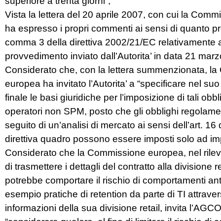
superiore a trenta giorni”;
Vista la lettera del 20 aprile 2007, con cui la Com
ha espresso i propri commenti ai sensi di quanto prev
comma 3 della direttiva 2002/21/EC relativamente 
provvedimento inviato dall’Autorita’ in data 21 mar
Considerato che, con la lettera summenzionata, l
europea ha invitato l’Autorita’ a “specificare nel s
finale le basi giuridiche per l’imposizione di tali obbl
operatori non SPM, posto che gli obblighi regolamen
seguito di un’analisi di mercato ai sensi dell’art. 16 
direttiva quadro possono essere imposti solo ad i
Considerato che la Commissione europea, nel rilev
di trasmettere i dettagli del contratto alla divisione re
potrebbe comportare il rischio di comportamenti ant
esempio pratiche di retention da parte di TI attraver
informazioni della sua divisione retail, invita l’AGC