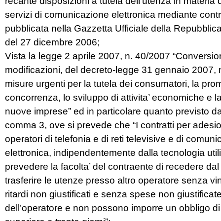
recante disposizioni a tutela dell’utenza in materia di
servizi di comunicazione elettronica mediante contra
pubblicata nella Gazzetta Ufficiale della Repubblica
del 27 dicembre 2006;
Vista la legge 2 aprile 2007, n. 40/2007 “Conversio
modificazioni, del decreto-legge 31 gennaio 2007, n
misure urgenti per la tutela dei consumatori, la pro
concorrenza, lo sviluppo di attivita’ economiche e la
nuove imprese” ed in particolare quanto previsto dall
comma 3, ove si prevede che “I contratti per adesio
operatori di telefonia e di reti televisive e di comun
elettronica, indipendentemente dalla tecnologia uti
prevedere la facolta’ del contraente di recedere dal 
trasferire le utenze presso altro operatore senza vin
ritardi non giustificati e senza spese non giustificat
dell’operatore e non possono imporre un obbligo di