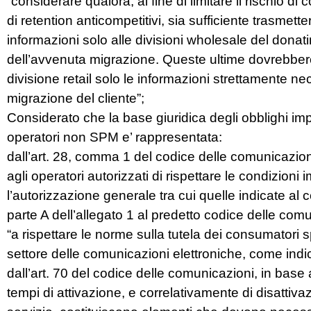
“considerare qualora, al fine di limitare il rischio d
di retention anticompetitivi, sia sufficiente trasmette
informazioni solo alle divisioni wholesale del donat
dell’avvenuta migrazione. Queste ultime dovrebber
divisione retail solo le informazioni strettamente ne
migrazione del cliente”;
Considerato che la base giuridica degli obblighi imp
operatori non SPM e’ rappresentata:
dall’art. 28, comma 1 del codice delle comunicazio
agli operatori autorizzati di rispettare le condizioni
l’autorizzazione generale tra cui quelle indicate al
parte A dell’allegato 1 al predetto codice delle com
“a rispettare le norme sulla tutela dei consumatori s
settore delle comunicazioni elettroniche, come indi
dall’art. 70 del codice delle comunicazioni, in base a
tempi di attivazione, e correlativamente di disattiva