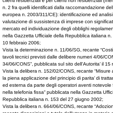
clienti residenziali e per clienti non residenziali (mer
n. 2 fra quelli identificati dalla raccomandazione 
europea n. 2003/311/CE): identificazione ed analisi
valutazione di sussistenza di imprese con significat
mercato ed individuazione degli obblighi regolament
nella Gazzetta Ufficiale della Repubblica italiana n.
10 febbraio 2006;
Vista la determinazione n. 11/06/SG, recante “Costi
tavoli tecnici previsti dalle delibere numeri 4/06
34/06/CONS”, pubblicata sul sito dell’Autorita’ il 1
Vista la delibera n. 152/02/CONS, recante “Misure a
la piena applicazione del principio di parita’ di trat
ed esterna da parte degli operatori aventi notevole
nella telefonia fissa” pubblicata nella Gazzetta Uffic
Repubblica italiana n. 153 del 27 giugno 2002;
Vista la delibera n. 664/06/CONS, recante “Adozio