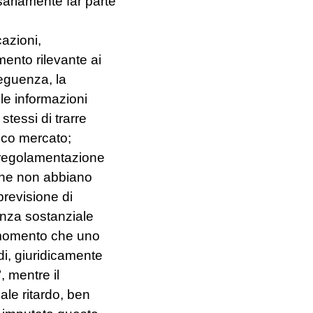
ariamente far parte
cazioni,
ento rilevante ai
seguenza, la
lle informazioni
tessi di trarre
ico mercato;
a regolamentazione
 che non abbiano
 previsione di
anza sostanziale
l momento che uno
di, giuridicamente
, mentre il
ale ritardo, ben