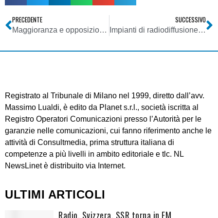
PRECEDENTE
SUCCESSIVO
Maggioranza e opposizione si scontrano riguardo il ddl sul cinema
Impianti di radiodiffusione e tlc nella regione Sicilia – adeguamenti e comunicazioni relativi agli impianti radioelettrici installati, ai sensi del Decreto assessoriale 21 febbraio 2007
Registrato al Tribunale di Milano nel 1999, diretto dall’avv.
Massimo Lualdi, è edito da Planet s.r.l., società iscritta al
Registro Operatori Comunicazioni presso l’Autorità per le
garanzie nelle comunicazioni, cui fanno riferimento anche le
attività di Consultmedia, prima struttura italiana di
competenze a più livelli in ambito editoriale e tlc. NL
NewsLinet è distribuito via Internet.
ULTIMI ARTICOLI
Radio. Svizzera, SSR torna in FM