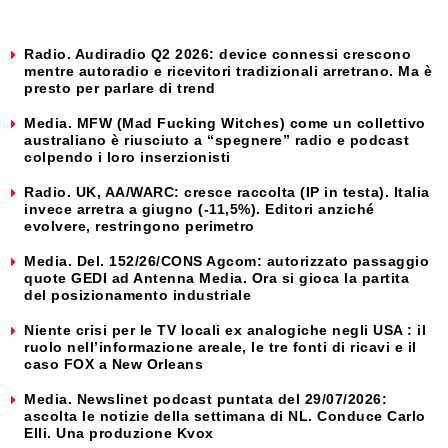
Radio. Audiradio Q2 2026: device connessi crescono
mentre autoradio e ricevitori tradizionali arretrano. Ma è
presto per parlare di trend
Media. MFW (Mad Fucking Witches) come un collettivo
australiano è riusciuto a “spegnere” radio e podcast
colpendo i loro inserzionisti
Radio. UK, AA/WARC: cresce raccolta (IP in testa). Italia
invece arretra a giugno (-11,5%). Editori anziché
evolvere, restringono perimetro
Media. Del. 152/26/CONS Agcom: autorizzato passaggio
quote GEDI ad Antenna Media. Ora si gioca la partita
del posizionamento industriale
Niente crisi per le TV locali ex analogiche negli USA : il
ruolo nell’informazione areale, le tre fonti di ricavi e il
caso FOX a New Orleans
Media. Newslinet podcast puntata del 29/07/2026:
ascolta le notizie della settimana di NL. Conduce Carlo
Elli. Una produzione Kvox