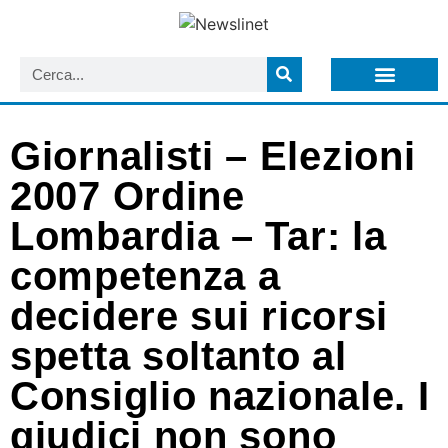
LISTA NEWSLETTER E CIRCOLARI SIT
ARCHIVIO S.I.T.
Giornalisti – Elezioni
2007 Ordine
Lombardia – Tar: la
competenza a
decidere sui ricorsi
spetta soltanto al
Consiglio nazionale. I
giudici non sono