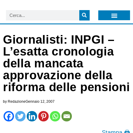
LISTA NEWSLETTER E CIRCOLARI SIT
ARCHIVIO S.I.T.
Giornalisti: INPGI –
L’esatta cronologia
della mancata
approvazione della
riforma delle pensioni
by
Redazione
Gennaio 12, 2007
Stampa 🖨