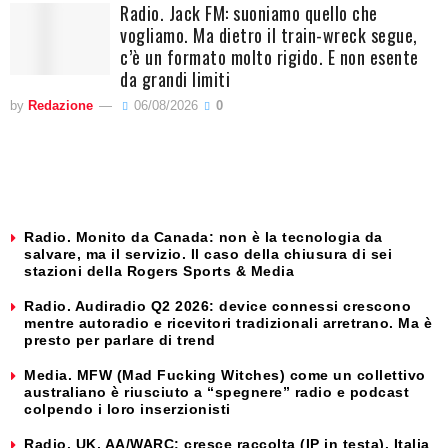
Radio. Jack FM: suoniamo quello che
vogliamo. Ma dietro il train-wreck segue,
c’è un formato molto rigido. E non esente
da grandi limiti
by
Redazione
06/08/2026
0
Radio. Monito da Canada: non è la tecnologia da
salvare, ma il servizio. Il caso della chiusura di sei
stazioni della Rogers Sports & Media
Radio. Audiradio Q2 2026: device connessi crescono
mentre autoradio e ricevitori tradizionali arretrano. Ma è
presto per parlare di trend
Media. MFW (Mad Fucking Witches) come un collettivo
australiano è riusciuto a “spegnere” radio e podcast
colpendo i loro inserzionisti
Radio. UK, AA/WARC: cresce raccolta (IP in testa). Italia