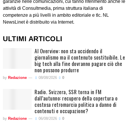
garanzie nelle comunicazioni, cui fanno riferimento anche le
attività di Consultmedia, prima struttura italiana di
competenze a più livelli in ambito editoriale e tlc. NL
NewsLinet è distribuito via Internet.
ULTIMI ARTICOLI
AI Overview: non sta uccidendo il
giornalismo ma il contenuto sostituibile. Le
big tech alla fine dovranno pagare ciò che
non possono produrre
by
Redazione
08/08/2026
0
Radio. Svizzera, SSR torna in FM
dall’autunno: recupero della copertura o
costosa retromarcia politica a danno di
contenuti e occupazione?
by
Redazione
06/08/2026
0