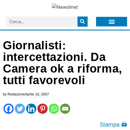
LISTA NEWSLETTER E CIRCOLARI SIT
ARCHIVIO S.I.T.
Giornalisti:
intercettazioni. Da
Camera ok a riforma,
tutti favorevoli
by
Redazione
Aprile 18, 2007
Stampa 🖨