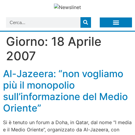
LISTA NEWSLETTER E CIRCOLARI SIT
ARCHIVIO S.I.T.
Giorno:
18 Aprile
2007
Al-Jazeera: “non vogliamo
più il monopolio
sull’informazione del Medio
Oriente”
Si è tenuto un forum a Doha, in Qatar, dal nome “I media
e il Medio Oriente”, organizzato da Al-Jazeera, con