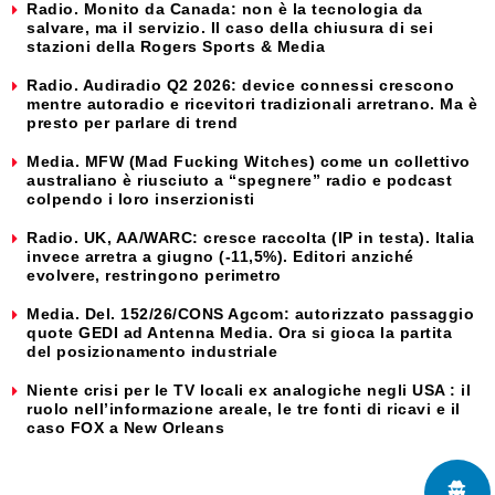
Radio. Monito da Canada: non è la tecnologia da
salvare, ma il servizio. Il caso della chiusura di sei
stazioni della Rogers Sports & Media
Radio. Audiradio Q2 2026: device connessi crescono
mentre autoradio e ricevitori tradizionali arretrano. Ma è
presto per parlare di trend
Media. MFW (Mad Fucking Witches) come un collettivo
australiano è riusciuto a “spegnere” radio e podcast
colpendo i loro inserzionisti
Radio. UK, AA/WARC: cresce raccolta (IP in testa). Italia
invece arretra a giugno (-11,5%). Editori anziché
evolvere, restringono perimetro
Media. Del. 152/26/CONS Agcom: autorizzato passaggio
quote GEDI ad Antenna Media. Ora si gioca la partita
del posizionamento industriale
Niente crisi per le TV locali ex analogiche negli USA : il
ruolo nell’informazione areale, le tre fonti di ricavi e il
caso FOX a New Orleans