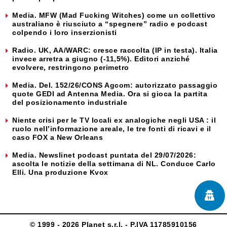
Media. MFW (Mad Fucking Witches) come un collettivo
australiano è riusciuto a “spegnere” radio e podcast
colpendo i loro inserzionisti
Radio. UK, AA/WARC: cresce raccolta (IP in testa). Italia
invece arretra a giugno (-11,5%). Editori anziché
evolvere, restringono perimetro
Media. Del. 152/26/CONS Agcom: autorizzato passaggio
quote GEDI ad Antenna Media. Ora si gioca la partita
del posizionamento industriale
Niente crisi per le TV locali ex analogiche negli USA : il
ruolo nell’informazione areale, le tre fonti di ricavi e il
caso FOX a New Orleans
Media. Newslinet podcast puntata del 29/07/2026:
ascolta le notizie della settimana di NL. Conduce Carlo
Elli. Una produzione Kvox
© 1999 - 2026 Planet s.r.l. - P.IVA 11785910156