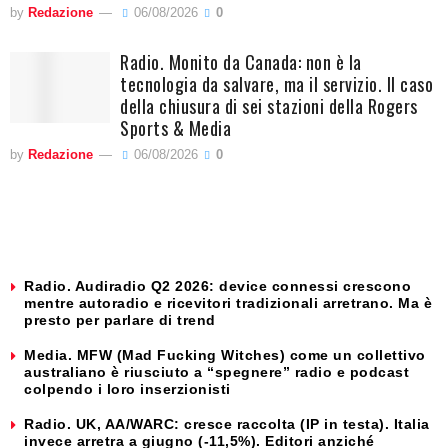
by
Redazione
06/08/2026
0
Radio. Monito da Canada: non è la
tecnologia da salvare, ma il servizio. Il caso
della chiusura di sei stazioni della Rogers
Sports & Media
by
Redazione
06/08/2026
0
Radio. Audiradio Q2 2026: device connessi crescono
mentre autoradio e ricevitori tradizionali arretrano. Ma è
presto per parlare di trend
Media. MFW (Mad Fucking Witches) come un collettivo
australiano è riusciuto a “spegnere” radio e podcast
colpendo i loro inserzionisti
Radio. UK, AA/WARC: cresce raccolta (IP in testa). Italia
invece arretra a giugno (-11,5%). Editori anziché