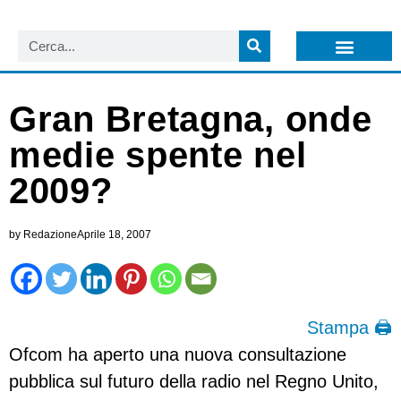
LISTA NEWSLETTER E CIRCOLARI SIT
ARCHIVIO S.I.T.
Gran Bretagna, onde
medie spente nel
2009?
by
Redazione
Aprile 18, 2007
Stampa 🖨
Ofcom ha aperto una nuova consultazione
pubblica sul futuro della radio nel Regno Unito,