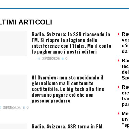
LTIMI ARTICOLI
Radio. Svizzera: la SSR riaccende in
Ra
FM. Si riapre la stagione delle
vog
interferenze con l’Italia. Ma il conto
c’è
lo pagheranno i nostri editori
da 
09/08/2026
0
Ra
tec
del
AI Overview: non sta uccidendo il
Sp
giornalismo ma il contenuto
Ra
sostituibile. Le big tech alla fine
cre
dovranno pagare ciò che non
tra
possono produrre
par
08/08/2026
0
Me
un 
Radio. Svizzera, SSR torna in FM
“s