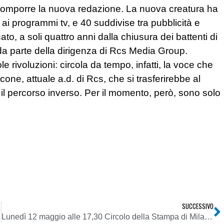
comporre la nuova redazione. La nuova creatura ha
 ai programmi tv, e 40 suddivise tra pubblicità e
cato, a soli quattro anni dalla chiusura dei battenti di
 da parte della dirigenza di Rcs Media Group.
ole rivoluzioni: circola da tempo, infatti, la voce che
one, attuale a.d. di Rcs, che si trasferirebbe al
il percorso inverso. Per il momento, però, sono solo
SUCCESSIVO
Lunedì 12 maggio alle 17,30 Circolo della Stampa di Milano: Ruben Razzante presenta il suo nuovo manuale di dirritto dell’informazione