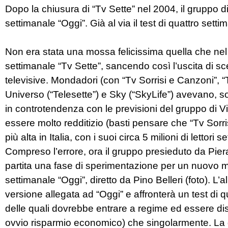
Dopo la chiusura di “Tv Sette” nel 2004, il gruppo d
settimanale “Oggi”. Già al via il test di quattro settim
Non era stata una mossa felicissima quella che ne
settimanale “Tv Sette”, sancendo così l’uscita di 
televisive. Mondadori (con “Tv Sorrisi e Canzoni”, “T
Universo (“Telesette”) e Sky (“SkyLife”) avevano, 
in controtendenza con le previsioni del gruppo di Vi
essere molto redditizio (basti pensare che “Tv Sorrisi
più alta in Italia, con i suoi circa 5 milioni di lettori s
Compreso l’errore, ora il gruppo presieduto da Pieran
partita una fase di sperimentazione per un nuovo ma
settimanale “Oggi”, diretto da Pino Belleri (foto). L
versione allegata ad “Oggi” e affronterà un test di qu
delle quali dovrebbe entrare a regime ed essere distri
ovvio risparmio economico) che singolarmente. La di