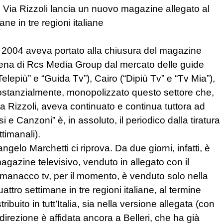
i Via Rizzoli lancia un nuovo magazine allegato al
ane in tre regioni italiane
l 2004 aveva portato alla chiusura del magazine
scena di Rcs Media Group dal mercato delle guide
elepiù” e “Guida Tv”), Cairo (“Dipiù Tv” e “Tv Mia”),
sostanzialmente, monopolizzato questo settore che,
a Rizzoli, aveva continuato e continua tuttora ad
 e Canzoni” è, in assoluto, il periodico dalla tiratura
ettimanali).
gelo Marchetti ci riprova. Da due giorni, infatti, è
gazine televisivo, venduto in allegato con il
’almanacco tv, per il momento, è venduto solo nella
attro settimane in tre regioni italiane, al termine
buito in tutt’Italia, sia nella versione allegata (con
rezione è affidata ancora a Belleri, che ha già