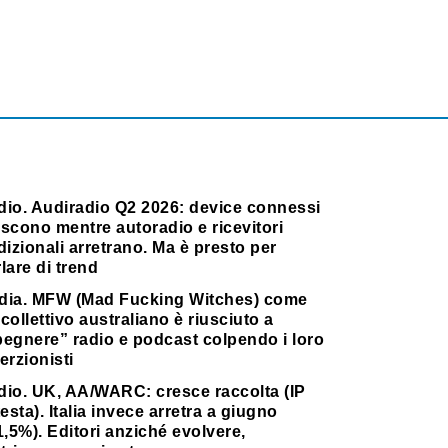
dio. Audiradio Q2 2026: device connessi
scono mentre autoradio e ricevitori
dizionali arretrano. Ma è presto per
lare di trend
dia. MFW (Mad Fucking Witches) come
collettivo australiano è riusciuto a
pegnere” radio e podcast colpendo i loro
erzionisti
dio. UK, AA/WARC: cresce raccolta (IP
testa). Italia invece arretra a giugno
1,5%). Editori anziché evolvere,