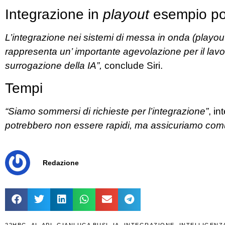
Integrazione in
playout
esempio pos
L’integrazione nei sistemi di messa in onda (playout
rappresenta un’ importante agevolazione per il lavor
surrogazione della IA”,
conclude Siri.
Tempi
“Siamo sommersi di richieste per l’integrazione”
, i
potrebbero non essere rapidi, ma assicuriamo comu
Redazione
22HBG
,
AI
,
API
,
GIANLUCA BUSI
,
IA
,
INTEGRAZIONE
,
INTELLIGENZA