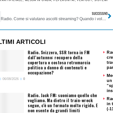
SUCCESSIVO
Radio. Come si valutano ascolti streaming? Quando i volumi di traffico divengono interessanti? E’ possibile una correlazione coi parametri TER?
LTIMI ARTICOLI
Radio. Svizzera, SSR torna in FM
Ra
dall’autunno: recupero della
cre
copertura o costosa retromarcia
tra
politica a danno di contenuti e
par
occupazione?
Me
06/08/2026
0
un 
“s
ins
Radio. Jack FM: suoniamo quello che
Ra
vogliamo. Ma dietro il train-wreck
in 
segue, c’è un formato molto rigido. E
(-1
non esente da grandi limiti