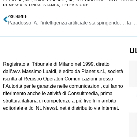
DI MESSA IN ONDA
,
STAMPA
,
TELEVISIONE
PRECEDENTE
Paradosso IA: l’intelligenza artificiale sta spingendo…. la componente umana. Normale: siamo nella 4^ fase della Rivoluzione Industriale
U
Registrato al Tribunale di Milano nel 1999, diretto
dall’avv. Massimo Lualdi, è edito da Planet s.r.l., società
iscritta al Registro Operatori Comunicazioni presso
l’Autorità per le garanzie nelle comunicazioni, cui fanno
riferimento anche le attività di Consultmedia, prima
struttura italiana di competenze a più livelli in ambito
editoriale e tlc. NL NewsLinet è distribuito via Internet.