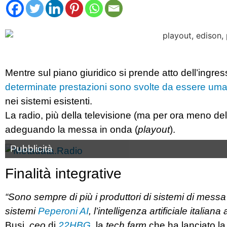
Mentre sul piano giuridico si prende atto dell’ingres
determinate prestazioni sono svolte da essere uma
nei sistemi esistenti.
La radio, più della televisione (ma per ora meno de
adeguando la messa in onda (
playout
).
Pubblicità
Finalità integrative
“Sono sempre di più i produttori di sistemi di messa
sistemi
Peperoni AI
, l’intelligenza artificiale italia
Busi,
ceo
di
22HBG
, la
tech farm
che ha lanciato l