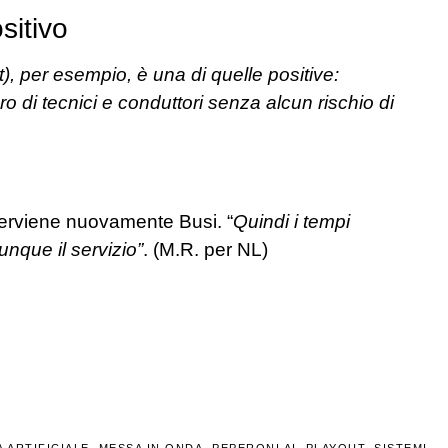
itivo
), per esempio, è una di quelle positive:
o di tecnici e conduttori senza alcun rischio di
nterviene nuovamente Busi. “
Quindi i tempi
nque il servizio”
. (M.R. per NL)
 ARTIFICIALE
,
MESSA IN ONDA
,
PEPERONI AI
,
PLAYOUT
,
SISTEMI