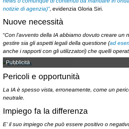
news o comunque di contenuti da mandare in onda
notizie di agenzia)”
, evidenzia Gloria Siri.
Nuove necessità
“
Con l’avvento della IA abbiamo dovuto creare un nu
gestire sia gli aspetti legali della questione (
ad esem
anche i rapporti con gli utilizzatori) che quelli operati
Pubblicità
Pericoli e opportunità
La IA è spesso vista, erroneamente, come un pericolo
neutrale.
Impiego fa la differenza
E’ il suo impiego che può essere positivo o negativ