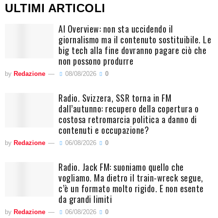
ULTIMI ARTICOLI
AI Overview: non sta uccidendo il
giornalismo ma il contenuto sostituibile. Le
big tech alla fine dovranno pagare ciò che
non possono produrre
by
Redazione
08/08/2026
0
Radio. Svizzera, SSR torna in FM
dall’autunno: recupero della copertura o
costosa retromarcia politica a danno di
contenuti e occupazione?
by
Redazione
06/08/2026
0
Radio. Jack FM: suoniamo quello che
vogliamo. Ma dietro il train-wreck segue,
c’è un formato molto rigido. E non esente
da grandi limiti
by
Redazione
06/08/2026
0