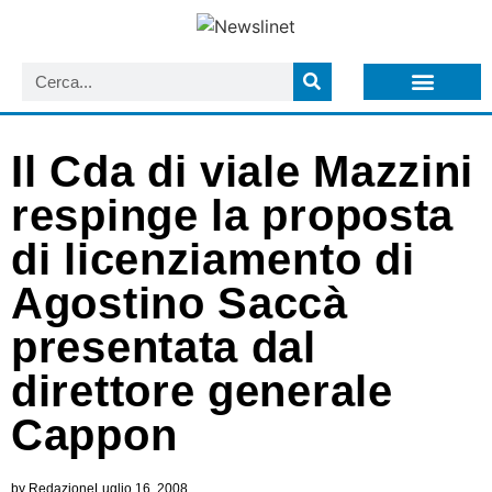
LISTA NEWSLETTER E CIRCOLARI SIT
ARCHIVIO S.I.T.
Il Cda di viale Mazzini
respinge la proposta
di licenziamento di
Agostino Saccà
presentata dal
direttore generale
Cappon
by
Redazione
Luglio 16, 2008