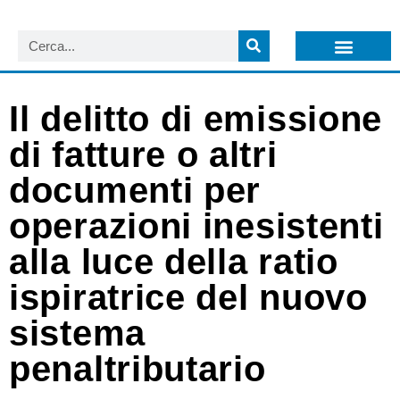
LISTA NEWSLETTER E CIRCOLARI SIT
ARCHIVIO S.I.T.
Il delitto di emissione
di fatture o altri
documenti per
operazioni inesistenti
alla luce della ratio
ispiratrice del nuovo
sistema
penaltributario