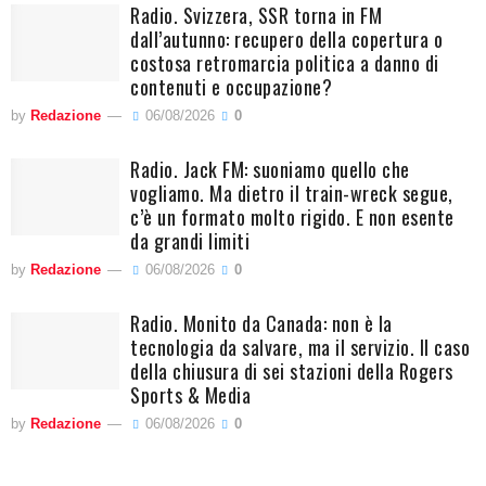
Radio. Svizzera, SSR torna in FM
dall’autunno: recupero della copertura o
costosa retromarcia politica a danno di
contenuti e occupazione?
by
Redazione
06/08/2026
0
Radio. Jack FM: suoniamo quello che
vogliamo. Ma dietro il train-wreck segue,
c’è un formato molto rigido. E non esente
da grandi limiti
by
Redazione
06/08/2026
0
Radio. Monito da Canada: non è la
tecnologia da salvare, ma il servizio. Il caso
della chiusura di sei stazioni della Rogers
Sports & Media
by
Redazione
06/08/2026
0