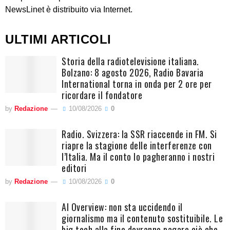
NewsLinet è distribuito via Internet.
ULTIMI ARTICOLI
Storia della radiotelevisione italiana.
Bolzano: 8 agosto 2026, Radio Bavaria
International torna in onda per 2 ore per
ricordare il fondatore
by
Redazione
10/08/2026
0
Radio. Svizzera: la SSR riaccende in FM. Si
riapre la stagione delle interferenze con
l’Italia. Ma il conto lo pagheranno i nostri
editori
by
Redazione
10/08/2026
0
AI Overview: non sta uccidendo il
giornalismo ma il contenuto sostituibile. Le
big tech alla fine dovranno pagare ciò che