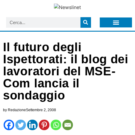
LISTA NEWSLETTER E CIRCOLARI SIT
ARCHIVIO S.I.T.
Il futuro degli
Ispettorati: il blog dei
lavoratori del MSE-
Com lancia il
sondaggio
by
Redazione
Settembre 2, 2008