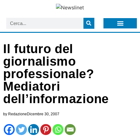
LISTA NEWSLETTER E CIRCOLARI SIT
ARCHIVIO S.I.T.
Il futuro del
giornalismo
professionale?
Mediatori
dell’informazione
by
Redazione
Dicembre 30, 2007