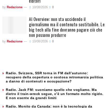
editori
by
Redazione
10/08/2026
0
AI Overview: non sta uccidendo il
giornalismo ma il contenuto sostituibile. Le
big tech alla fine dovranno pagare ciò che
non possono produrre
by
Redazione
10/08/2026
0
Radio. Svizzera, SSR torna in FM dall’autunno:
recupero della copertura o costosa retromarcia politica
a danno di contenuti e occupazione?
Radio. Jack FM: suoniamo quello che vogliamo. Ma
dietro il train-wreck segue, c’è un formato molto rigido.
E non esente da grandi limiti
Radio. Monito da Canada: non è la tecnologia da