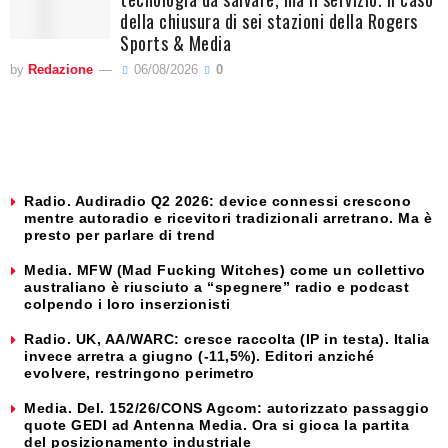
della chiusura di sei stazioni della Rogers
Sports & Media
by
Redazione
06/08/2026
0
Radio. Audiradio Q2 2026: device connessi crescono
mentre autoradio e ricevitori tradizionali arretrano. Ma è
presto per parlare di trend
Media. MFW (Mad Fucking Witches) come un collettivo
australiano è riusciuto a “spegnere” radio e podcast
colpendo i loro inserzionisti
Radio. UK, AA/WARC: cresce raccolta (IP in testa). Italia
invece arretra a giugno (-11,5%). Editori anziché
evolvere, restringono perimetro
Media. Del. 152/26/CONS Agcom: autorizzato passaggio
quote GEDI ad Antenna Media. Ora si gioca la partita
del posizionamento industriale