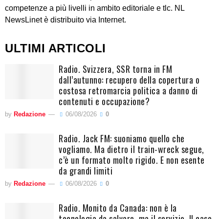
competenze a più livelli in ambito editoriale e tlc. NL
NewsLinet è distribuito via Internet.
ULTIMI ARTICOLI
Radio. Svizzera, SSR torna in FM
dall’autunno: recupero della copertura o
costosa retromarcia politica a danno di
contenuti e occupazione?
by
Redazione
06/08/2026
0
Radio. Jack FM: suoniamo quello che
vogliamo. Ma dietro il train-wreck segue,
c’è un formato molto rigido. E non esente
da grandi limiti
by
Redazione
06/08/2026
0
Radio. Monito da Canada: non è la
tecnologia da salvare, ma il servizio. Il caso