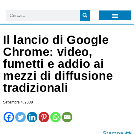
LISTA NEWSLETTER E CIRCOLARI SIT
ARCHIVIO S.I.T.
Il lancio di Google
Chrome: video,
fumetti e addio ai
mezzi di diffusione
tradizionali
Settembre 4, 2008
Stampa 🖨