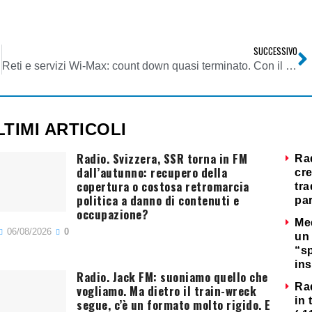
SUCCESSIVO
inanza
Reti e servizi Wi-Max: count down quasi terminato. Con il Web 2.0 nel mirino
LTIMI ARTICOLI
Radio. Svizzera, SSR torna in FM
Ra
dall’autunno: recupero della
cre
copertura o costosa retromarcia
tra
politica a danno di contenuti e
par
occupazione?
Me
06/08/2026
0
un 
“s
ins
Radio. Jack FM: suoniamo quello che
Ra
vogliamo. Ma dietro il train-wreck
in 
segue, c’è un formato molto rigido. E