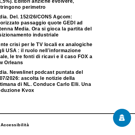
1,5%). Editori anziché evolvere,
stringono perimetro
dia. Del. 152/26/CONS Agcom:
torizzato passaggio quote GEDI ad
enna Media. Ora si gioca la partita del
sizionamento industriale
nte crisi per le TV locali ex analogiche
li USA : il ruolo nell’informazione
ale, le tre fonti di ricavi e il caso FOX a
w Orleans
dia. Newslinet podcast puntata del
07/2026: ascolta le notizie della
timana di NL. Conduce Carlo Elli. Una
oduzione Kvox
Accessibilità