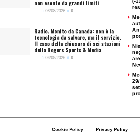
(-1
non esente da grandi limiti
re
06/08/2026
0
Me
au
Radio. Monito da Canada: non è la
Ant
tecnologia da salvare, ma il servizio.
po
Il caso della chiusura di sei stazioni
Nie
della Rogers Sports & Media
neg
06/08/2026
0
are
Ne
Me
29/
set
pr
Cookie Policy
Privacy Policy