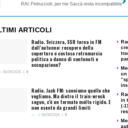
RAI: Petruccioli, per me Saccà resta incompatibile
LTIMI ARTICOLI
Radio. Svizzera, SSR torna in FM
Ra
dall’autunno: recupero della
cre
copertura o costosa retromarcia
tra
politica a danno di contenuti e
par
occupazione?
Me
06/08/2026
0
un 
“s
ins
Radio. Jack FM: suoniamo quello che
Ra
vogliamo. Ma dietro il train-wreck
in 
segue, c’è un formato molto rigido. E
(-1
non esente da grandi limiti
re
06/08/2026
0
Me
au