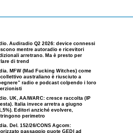
dio. Audiradio Q2 2026: device connessi
scono mentre autoradio e ricevitori
dizionali arretrano. Ma è presto per
lare di trend
dia. MFW (Mad Fucking Witches) come
collettivo australiano è riusciuto a
pegnere” radio e podcast colpendo i loro
erzionisti
dio. UK, AA/WARC: cresce raccolta (IP
testa). Italia invece arretra a giugno
1,5%). Editori anziché evolvere,
stringono perimetro
dia. Del. 152/26/CONS Agcom:
torizzato passaggio quote GEDI ad