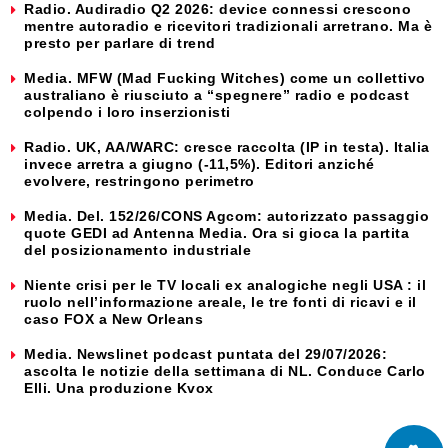
Radio. Audiradio Q2 2026: device connessi crescono
mentre autoradio e ricevitori tradizionali arretrano. Ma è
presto per parlare di trend
Media. MFW (Mad Fucking Witches) come un collettivo
australiano è riusciuto a “spegnere” radio e podcast
colpendo i loro inserzionisti
Radio. UK, AA/WARC: cresce raccolta (IP in testa). Italia
invece arretra a giugno (-11,5%). Editori anziché
evolvere, restringono perimetro
Media. Del. 152/26/CONS Agcom: autorizzato passaggio
quote GEDI ad Antenna Media. Ora si gioca la partita
del posizionamento industriale
Niente crisi per le TV locali ex analogiche negli USA : il
ruolo nell’informazione areale, le tre fonti di ricavi e il
caso FOX a New Orleans
Media. Newslinet podcast puntata del 29/07/2026:
ascolta le notizie della settimana di NL. Conduce Carlo
Elli. Una produzione Kvox