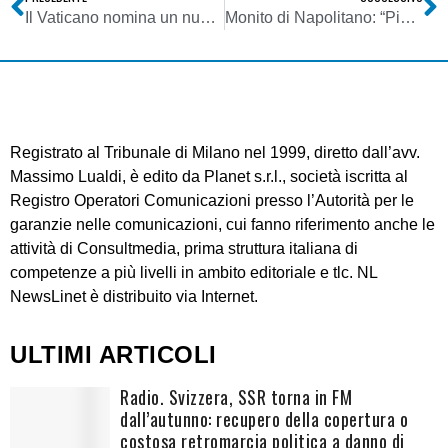
Il Vaticano nomina un nuovo direttore dell’Osservatore Romano
Monito di Napolitano: “Più contenuti meno tv. I politici frenino la smania di apparire sul piccolo schermo”
Registrato al Tribunale di Milano nel 1999, diretto dall’avv.
Massimo Lualdi, è edito da Planet s.r.l., società iscritta al
Registro Operatori Comunicazioni presso l’Autorità per le
garanzie nelle comunicazioni, cui fanno riferimento anche le
attività di Consultmedia, prima struttura italiana di
competenze a più livelli in ambito editoriale e tlc. NL
NewsLinet è distribuito via Internet.
ULTIMI ARTICOLI
Radio. Svizzera, SSR torna in FM
dall’autunno: recupero della copertura o
costosa retromarcia politica a danno di