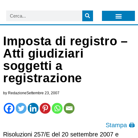
LISTA NEWSLETTER E CIRCOLARI SIT
ARCHIVIO S.I.T.
Imposta di registro –
Atti giudiziari
soggetti a
registrazione
by
Redazione
Settembre 23, 2007
Stampa 🖨
Risoluzioni 257/E del 20 settembre 2007 e