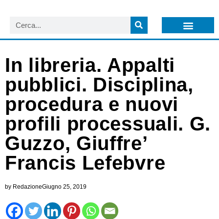
LISTA NEWSLETTER E CIRCOLARI SIT
ARCHIVIO S.I.T.
In libreria. Appalti
pubblici. Disciplina,
procedura e nuovi
profili processuali. G.
Guzzo, Giuffre’
Francis Lefebvre
by
Redazione
Giugno 25, 2019