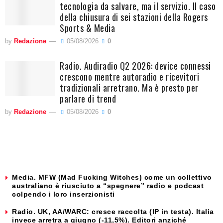
tecnologia da salvare, ma il servizio. Il caso
della chiusura di sei stazioni della Rogers
Sports & Media
by
Redazione
05/08/2026
0
Radio. Audiradio Q2 2026: device connessi
crescono mentre autoradio e ricevitori
tradizionali arretrano. Ma è presto per
parlare di trend
by
Redazione
05/08/2026
0
Media. MFW (Mad Fucking Witches) come un collettivo
australiano è riusciuto a “spegnere” radio e podcast
colpendo i loro inserzionisti
Radio. UK, AA/WARC: cresce raccolta (IP in testa). Italia
invece arretra a giugno (-11,5%). Editori anziché