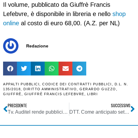
Il volume, pubblicato da Giuffrè Francis
Lefebvre, è disponibile in libreria e nello
shop
online
al costo di euro 68,00. (A.Z. per NL)
Redazione
APPALTI PUBBLICI
,
CODICE DEI CONTRATTI PUBBLICI
,
D.L. N.
135/2018
,
DIRITTO AMMINISTRATIVO
,
GERARDO GUZZO
,
GIUFFRÈ
,
GIUFFRÈ FRANCIS LEFEBVRE
,
LIBRI
PRECEDENTE
SUCCESSIVO
Tv. Auditel rende pubblici ascolti multidevice. Ma avverte: lettura dati e’ basata su device e non su individui. WEB non e’ la TV. Non esiste totale internet
DTT. Come anticipato settimana scorsa, il Mise pubblica gli esiti delle consultazioni pubbliche sui bandi per i diritti d’uso T2 e per le graduatorie degli FSMA locali