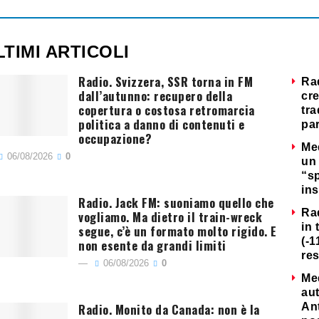
LTIMI ARTICOLI
Radio. Svizzera, SSR torna in FM
Ra
dall’autunno: recupero della
cre
copertura o costosa retromarcia
tra
politica a danno di contenuti e
par
occupazione?
Me
06/08/2026
0
un 
“s
ins
Radio. Jack FM: suoniamo quello che
Ra
vogliamo. Ma dietro il train-wreck
in 
segue, c’è un formato molto rigido. E
(-1
non esente da grandi limiti
re
06/08/2026
0
Me
au
Radio. Monito da Canada: non è la
Ant