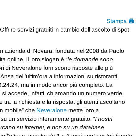
Stampa 🖨
frire servizi gratuiti in cambio dell’ascolto di spot
un’azienda di Novara, fondata nel 2008 da Paolo
ta online. Il loro slogan è “
le domande sono
atori di Neveralone forniscono risposte alle più
nsa dell’ultim’ora a informazioni su ristoranti,
l’89.24.24, ma in modo ancor più completo. La
: vi si accede, infatti, chiamando un numero verde
tra la richiesta e la risposta, gli utenti ascoltano
“on mobile” che
Neveralone
mette loro a
su un servizio interamente gratuito. “
I nostri
rcano su internet, e non su un database
 nell’attesa, ascolta da 1 a 3 mini-spot per telefonata