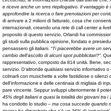
e riceve anche un sms riepilogativo. Il vantaggio è 
approfondire la ricerca o fare prenotazioni per conto
di arrivare a 2 milioni di fatturato, cosa che consen
internazionali, creando una rete di call center a liv
proposito di questo servizio, Orlandi ha commissionat
gli studi sulla pubblica opinione, fondato e presi
pensassero gli italiani. “
Ti piacerebbe avere un servi
cambio dell’ascolto di alcuni spot pubblicitari?”.
Ques
rappresentativo, composto da 814 unità. Bene, secon
servizio. D’altronde qualsiasi servizio informativo o 
colmarli con musichette a volte fastidiose o silenzi 
dell’informazione e delle centinaia di migliaia di inp
pare vincente. Seppur sviluppi ulteriormente il pote
45% degli italiani e quasi la totalità dei giovani tra 
ha condotto lo studio –
ma cosa succede quando no
ricerca ha dimostrato che c’è un 36% di ‘entusiasti’