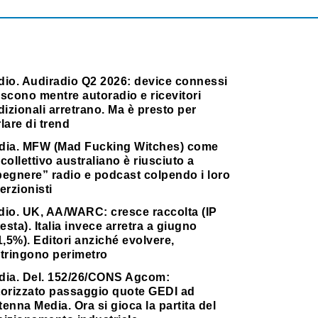
dio. Audiradio Q2 2026: device connessi
scono mentre autoradio e ricevitori
dizionali arretrano. Ma è presto per
lare di trend
dia. MFW (Mad Fucking Witches) come
collettivo australiano è riusciuto a
pegnere” radio e podcast colpendo i loro
erzionisti
dio. UK, AA/WARC: cresce raccolta (IP
testa). Italia invece arretra a giugno
1,5%). Editori anziché evolvere,
stringono perimetro
dia. Del. 152/26/CONS Agcom:
torizzato passaggio quote GEDI ad
enna Media. Ora si gioca la partita del