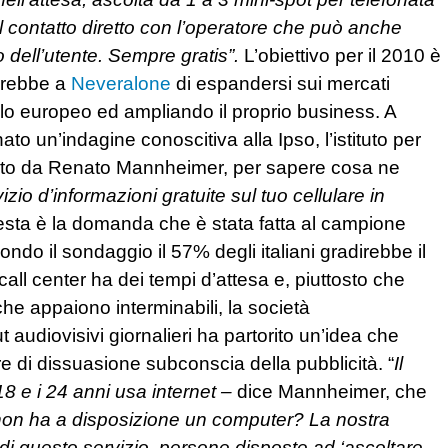
il contatto diretto con l’operatore che può anche
 dell’utente. Sempre gratis”.
L’obiettivo per il 2010 è
tirebbe a
Neveralone
di espandersi sui mercati
ello europeo ed ampliando il proprio business. A
o un’indagine conoscitiva alla Ipso, l’istituto per
eduto da Renato Mannheimer, per sapere cosa ne
zio d’informazioni gratuite sul tuo cellulare in
ta è la domanda che è stata fatta al campione
do il sondaggio il 57% degli italiani gradirebbe il
call center ha dei tempi d’attesa e, piuttosto che
che appaiono interminabili, la società
ut audiovisivi giornalieri ha partorito un’idea che
re di dissuasione subconscia della pubblicità. “
Il
i 18 e i 24 anni usa internet –
dice Mannheimer, che
n ha a disposizione un computer? La nostra
 di questo servizio, persone disposte ad ‘ascoltare