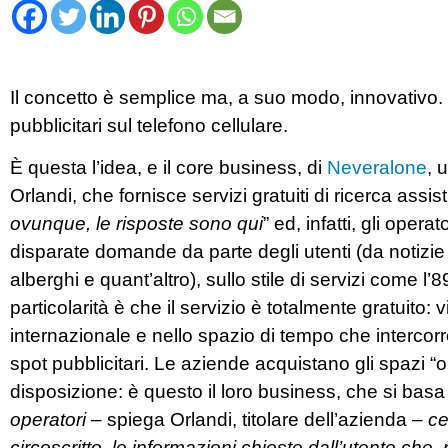
Il concetto è semplice ma, a suo modo, innovativo. Of
pubblicitari sul telefono cellulare.
È questa l’idea, e il core business, di
Neveralone
, 
Orlandi, che fornisce servizi gratuiti di ricerca assisti
ovunque, le risposte sono qui
” ed, infatti, gli oper
disparate domande da parte degli utenti (da notizie A
alberghi e quant’altro), sullo stile di servizi come 
particolarità è che il servizio è totalmente gratuito
internazionale e nello spazio di tempo che intercorre 
spot pubblicitari. Le aziende acquistano gli spazi 
disposizione: è questo il loro business, che si basa 
operatori
– spiega Orlandi, titolare dell’azienda –
ce
circoscritto, le informazioni chieste dall’utente che,